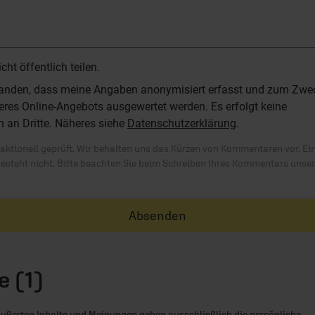
t öffentlich teilen.
standen, dass meine Angaben anonymisiert erfasst und zum Zwe
res Online-Angebots ausgewertet werden. Es erfolgt keine
n an Dritte. Näheres siehe
Datenschutzerklärung
.
ktionell geprüft. Wir behalten uns das Kürzen von Kommentaren vor. Ei
besteht nicht. Bitte beachten Sie beim Schreiben Ihres Kommentars unse
Absenden
 (1)
ußerten Inhalte und Meinungen geben ausschließlich die persönliche