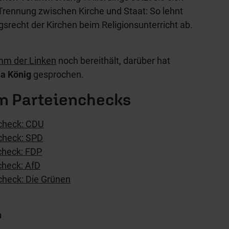
e Trennung zwischen Kirche und Staat: So lehnt
srecht der Kirchen beim Religionsunterricht ab.
mm der Linken
noch bereithält, darüber hat
a König
gesprochen.
en Parteienchecks
check: CDU
check: SPD
check: FDP
check: AfD
check: Die Grünen
n