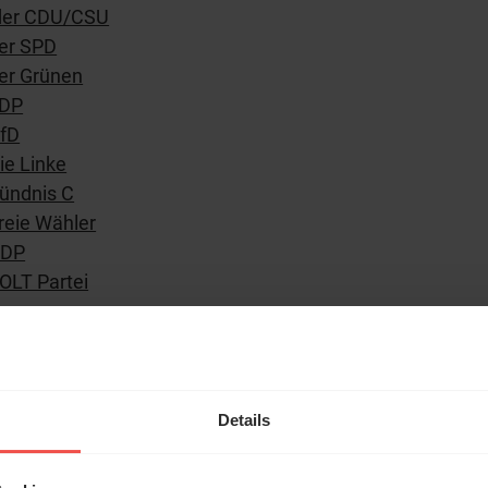
der CDU/CSU
er SPD
er Grünen
FDP
fD
e Linke
ündnis C
eie Wähler
ÖDP
LT Partei
n Wahlprogramme entsprechen nicht der Meinung
ssung der Redaktion. Wir wollen Sie mit den
hl mal!
iprogrammen lediglich dazu einladen, sich
icher Berichterstattung intensiv mit den Inhalten
erleben unsere Hörerinnen
Details
ftigen.
örer mit Gott ...