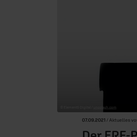
© Element5 Digital /
unsplash.com
07.09.2021
/ Aktuelles v
Der ERF-P