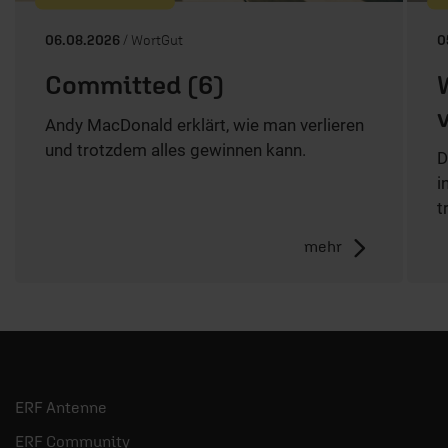
06.08.2026
/ WortGut
0
Committed (6)
Andy MacDonald erklärt, wie man verlieren
und trotzdem alles gewinnen kann.
D
i
t
mehr
ERF Antenne
ERF Community