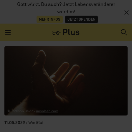
Gott wirkt. Du auch? Jetzt Lebensveränderer
werden!
MEHR INFOS
JETZT SPENDEN
Navigation überspringen
ERZÄHL MAL
AUDIOTHEK
PROGRAMM
MITMACHEN
© Jackson David /
unsplash.com
PODCASTS
11.05.2022
/ WortGut
ÜBER