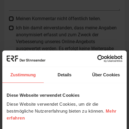
Meinen Kommentar nicht öffentlich teilen.
Ich bin damit einverstanden, dass meine Angaben
anonymisiert erfasst und zum Zweck der
Verbesserung unseres Online-Angebots
ausgewertet werden. Es erfolgt keine Weitergabe
Ihrer Daten an Dritte. Näheres siehe
Datenschutzerklärung
.
Alle Kommentare werden redaktionell geprüft. Wir behalten
Zustimmung
Details
Über Cookies
uns das Kürzen von Kommentaren vor. Ein Recht auf
Veröffentlichung besteht nicht. Bitte beachten Sie beim
Schreiben Ihres Kommentars unsere
Netiquette
.
Diese Webseite verwendet Cookies
Diese Website verwendet Cookies, um dir die
Absenden
© Ruth Schneider / ERF
bestmögliche Nutzererfahrung bieten zu können.
Mehr
erfahren
Erzähl mal!
Das erleben unsere Hörerinnen und