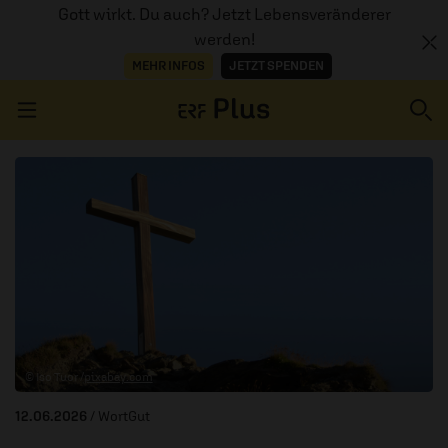
Gott wirkt. Du auch? Jetzt Lebensveränderer
werden!
MEHR INFOS
JETZT SPENDEN
Navigation überspringen
ERZÄHL MAL
AUDIOTHEK
PROGRAMM
MITMACHEN
© Iso Tuor /
pixabay.com
PODCASTS
12.06.2026
/ WortGut
ÜBER