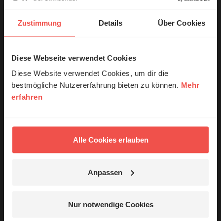
Schreiben Ihres Kommentars unsere
Netiquette
.
Zustimmung
Details
Über Cookies
Absenden
Diese Webseite verwendet Cookies
© Ruth Schneider / ERF
Kommentare (1)
Diese Website verwendet Cookies, um dir die
bestmögliche Nutzererfahrung bieten zu können.
Mehr
erfahren
Erzähl mal!
Die in den Kommentaren geäußerten Inhalte und Meinungen
geben ausschließlich die persönliche Meinung der jeweiligen
Das erleben unsere Hörerinnen und
Verfasser wieder. Der ERF übernimmt keine Gewähr für die
Hörer mit Gott ...
Richtigkeit, Vollständigkeit oder Rechtmäßigkeit der von
Alle Cookies erlauben
Nutzern veröffentlichten Kommentare.
Anpassen
Johannes M.
/
12.06.2026, 21:02 Uhr
Jetzt Geschichten
Sehr gut!
entdecken
Nur notwendige Cookies