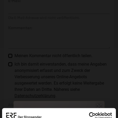
E-Mail:
Die E-Mail-Adresse wird nicht veröffentlicht.
Kommentar:
Meinen Kommentar nicht öffentlich teilen.
Ich bin damit einverstanden, dass meine Angaben
anonymisiert erfasst und zum Zweck der
Verbesserung unseres Online-Angebots
ausgewertet werden. Es erfolgt keine Weitergabe
Ihrer Daten an Dritte. Näheres siehe
Datenschutzerklärung
.
Alle Kommentare werden redaktionell geprüft. Wir behalten
uns das Kürzen von Kommentaren vor. Ein Recht auf
Veröffentlichung besteht nicht. Bitte beachten Sie beim