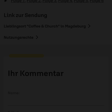
►
Folge 1
,
Folge 2
,
Folge 3
,
Folge 4
,
Folge 5
,
Folge 6
Link zur Sendung
Lieblingsort "Coffee & Church" in Magdeburg
Nutzungsrechte
Ihr Kommentar
Name: