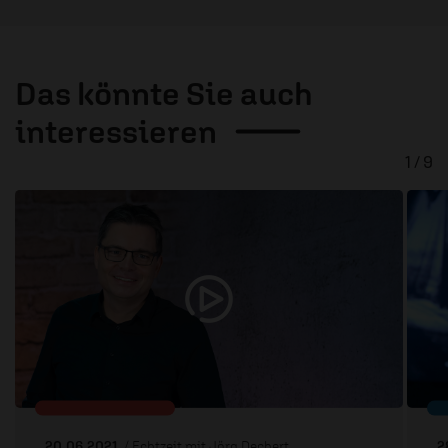
Das könnte Sie auch
interessieren
1 / 9
20.06.2021
/ Echtzeit mit Jörg Dechert
2