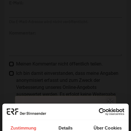
E-Mail:
Die E-Mail-Adresse wird nicht veröffentlicht.
Kommentar:
Meinen Kommentar nicht öffentlich teilen.
Ich bin damit einverstanden, dass meine Angaben
anonymisiert erfasst und zum Zweck der
Verbesserung unseres Online-Angebots
ausgewertet werden. Es erfolgt keine Weitergabe
Ihrer Daten an Dritte. Näheres siehe
Datenschutzerklärung
.
Alle Kommentare werden redaktionell geprüft. Wir behalten
uns das Kürzen von Kommentaren vor. Ein Recht auf
Zustimmung
Details
Über Cookies
Veröffentlichung besteht nicht. Bitte beachten Sie beim