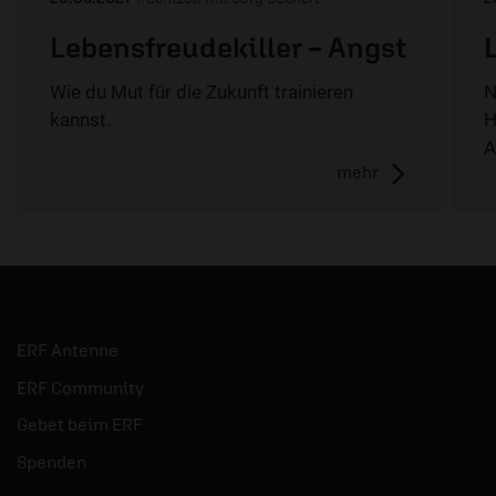
Lebensfreudekiller – Angst
Wie du Mut für die Zukunft trainieren
N
kannst.
H
A
mehr
ERF Antenne
ERF Community
Gebet beim ERF
Spenden