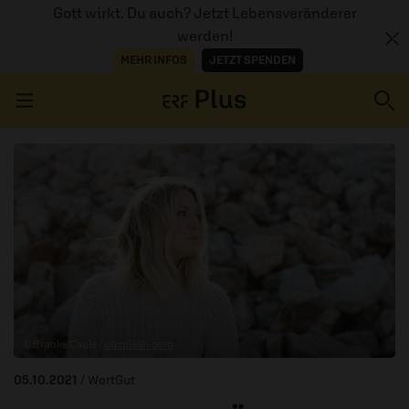
Gott wirkt. Du auch? Jetzt Lebensveränderer
werden!
MEHR INFOS
JETZT SPENDEN
Navigation überspringen
ERZÄHL MAL
AUDIOTHEK
PROGRAMM
MITMACHEN
© Brooke Cagle /
unsplash.com
PODCASTS
05.10.2021
/ WortGut
ÜBER