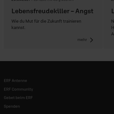
Lebensfreudekiller – Angst
Wie du Mut für die Zukunft trainieren
N
kannst.
H
A
mehr
ERF Antenne
ERF Community
Gebet beim ERF
Spenden