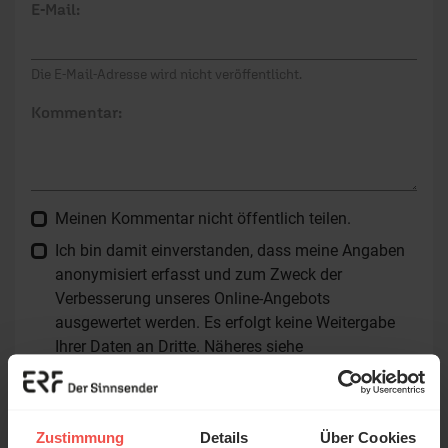
E-Mail:
Die E-Mail-Adresse wird nicht veröffentlicht.
Kommentar:
Meinen Kommentar nicht öffentlich teilen.
Ich bin damit einverstanden, dass meine Angaben
anonymisiert erfasst und zum Zweck der
Verbesserung unseres Online-Angebots
ausgewertet werden. Es erfolgt keine Weitergabe
Ihrer Daten an Dritte. Näheres siehe
Datenschutzerklärung
.
Alle Kommentare werden redaktionell geprüft. Wir behalten
uns das Kürzen von Kommentaren vor. Ein Recht auf
Zustimmung
Details
Über Cookies
Veröffentlichung besteht nicht. Bitte beachten Sie beim