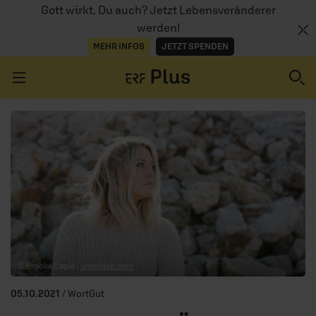
Gott wirkt. Du auch? Jetzt Lebensveränderer
werden!
MEHR INFOS
JETZT SPENDEN
Navigation überspringen
ERZÄHL MAL
AUDIOTHEK
PROGRAMM
MITMACHEN
© Brooke Cagle /
unsplash.com
PODCASTS
05.10.2021
/ WortGut
ÜBER