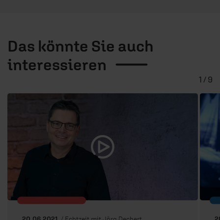
Das könnte Sie auch
interessieren
1 / 9
20.06.2021
/ Echtzeit mit Jörg Dechert
2