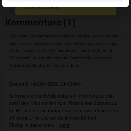
Nein, jetzt nicht.
Kommentare (1)
Die in den Kommentaren geäußerten Inhalte und Meinungen
geben ausschließlich die persönliche Meinung der jeweiligen
Verfasser wieder. Der ERF übernimmt keine Gewähr für die
Richtigkeit, Vollständigkeit oder Rechtmäßigkeit der von
Nutzern veröffentlichten Kommentare.
Evelyn B.
/
02.04.2026, 21:42 Uhr
Schöne und nachvollziehbare Hinführung zu den
zentralen Bibelstellen zum Thema des Sühnetods
im NT und der unabdingbare Zusammenhang des
AT damit… Herzlichen Dank Herr Baltes!
Einzig: in den ersten
…
mehr