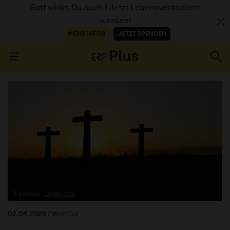
Gott wirkt. Du auch? Jetzt Lebensveränderer
werden!
MEHR INFOS
JETZT SPENDEN
Navigation überspringen
ERZÄHL MAL
AUDIOTHEK
PROGRAMM
MITMACHEN
© pixabay /
pexels.com
PODCASTS
02.04.2026
/ WortGut
ÜBER