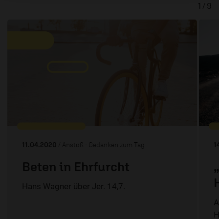
1 / 9
11.04.2020
/ Anstoß - Gedanken zum Tag
1
Beten in Ehrfurcht
Hans Wagner über Jer. 14,7.
A
H