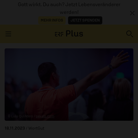
Gott wirkt. Du auch? Jetzt Lebensveränderer
werden!
MEHR INFOS
JETZT SPENDEN
Navigation überspringen
ERZÄHL MAL
AUDIOTHEK
PROGRAMM
MITMACHEN
© Luis Quintero /
pexels.com
PODCASTS
18.11.2023
/ WortGut
ÜBER