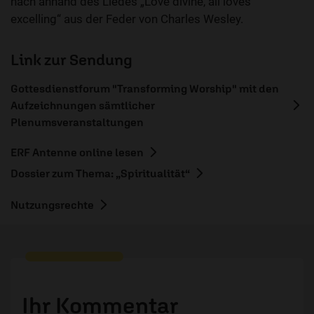
nach anhand des Liedes „Love divine, all loves
excelling“ aus der Feder von Charles Wesley.
Link zur Sendung
Gottesdienstforum "Transforming Worship" mit den
Aufzeichnungen sämtlicher
Plenumsveranstaltungen
ERF Antenne online lesen
Dossier zum Thema: „Spiritualität“
Nutzungsrechte
Ihr Kommentar