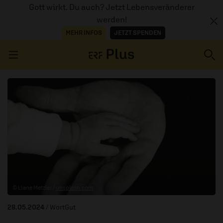
Gott wirkt. Du auch? Jetzt Lebensveränderer
werden!
MEHR INFOS
JETZT SPENDEN
Navigation überspringen
ERZÄHL MAL
AUDIOTHEK
PROGRAMM
MITMACHEN
© Liane Metzler /
unsplash.com
PODCASTS
28.05.2024
/ WortGut
ÜBER