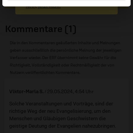
Absenden
Nein, jetzt nicht.
Kommentare (1)
Die in den Kommentaren geäußerten Inhalte und Meinungen
geben ausschließlich die persönliche Meinung der jeweiligen
Verfasser wieder. Der ERF übernimmt keine Gewähr für die
Richtigkeit, Vollständigkeit oder Rechtmäßigkeit der von
Nutzern veröffentlichten Kommentare.
Viktor-Maria S.
/
29.05.2024, 4:54 Uhr
Solche Veranstaltungen und Vorträge, sind der
richtige Weg der neu Evangelisierung, um den
Menschen und Gläubigen Geschwistern die
geistige Deutung der Evangelien nahezubringen.