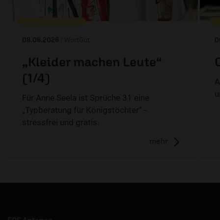
08.08.2026
/ WortGut
0
„Kleider machen Leute“
(1/4)
A
u
Für Anne Seela ist Sprüche 31 eine
„Typberatung für Königstöchter“ -
stressfrei und gratis.
mehr
ERF Antenne