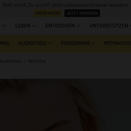
Gott wirkt. Du auch? Jetzt Lebensveränderer werden!
MEHR INFOS
JETZT SPENDEN
N
LESEN
ENTDECKEN
UNTERSTÜTZEN
 MAL
AUDIOTHEK
PROGRAMM
MITMACHE
Audiothek
WortGut