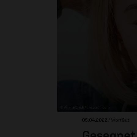
© Valerie Elash /
unsplash.com
05.04.2022
/ WortGut
Gesegnet 