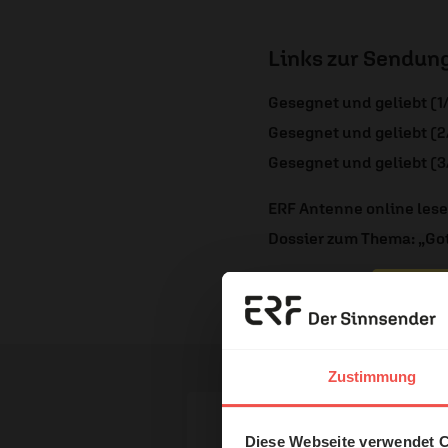
Links zur Sendun
Gesegnet und geliebt (1
Gesegnet und geliebt (2
Gesegnet und geliebt (3
ERF Antenne online les
Dossier zum Thema: „Got
Nutzungsrechte
Erzä
Das 
Zustimmung
und H
Diese Webseite verwendet 