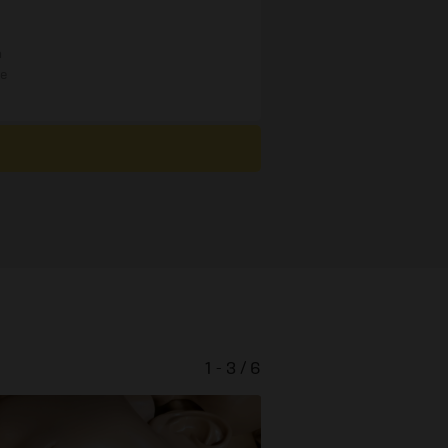
n
re
1 - 3 / 6