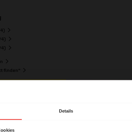
g
/4)
/4)
/4)
en
t finden“
hl mal!
erleben unsere Hörerinnen
Details
örer mit Gott ...
Cookies