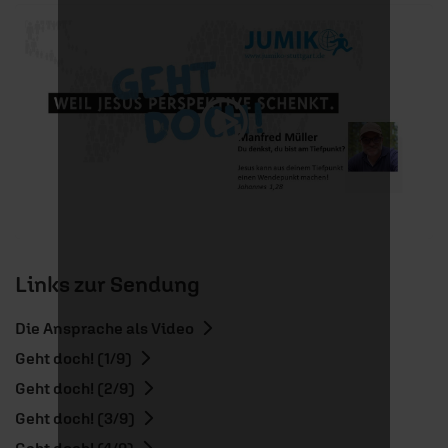
Links zur Sendung
Die Ansprache als Video
Geht doch! (1/9)
Geht doch! (2/9)
Geht doch! (3/9)