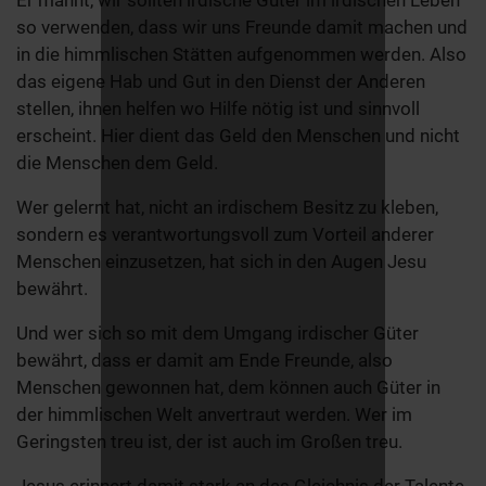
Er mahnt, wir sollten irdische Güter im irdischen Leben
so verwenden, dass wir uns Freunde damit machen und
in die himmlischen Stätten aufgenommen werden. Also
das eigene Hab und Gut in den Dienst der Anderen
stellen, ihnen helfen wo Hilfe nötig ist und sinnvoll
erscheint. Hier dient das Geld den Menschen und nicht
die Menschen dem Geld.
Wer gelernt hat, nicht an irdischem Besitz zu kleben,
sondern es verantwortungsvoll zum Vorteil anderer
Menschen einzusetzen, hat sich in den Augen Jesu
bewährt.
Und wer sich so mit dem Umgang irdischer Güter
bewährt, dass er damit am Ende Freunde, also
Menschen gewonnen hat, dem können auch Güter in
der himmlischen Welt anvertraut werden. Wer im
Geringsten treu ist, der ist auch im Großen treu.