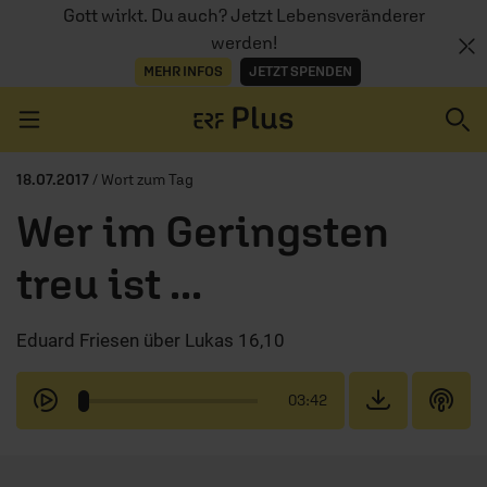
Gott wirkt. Du auch? Jetzt Lebensveränderer
werden!
MEHR INFOS
JETZT SPENDEN
Navigation überspringen
18.07.2017
/ Wort zum Tag
Wer im Geringsten
ERZÄHL MAL
treu ist ...
AUDIOTHEK
Eduard Friesen über Lukas 16,10
PROGRAMM
MITMACHEN
03:42
PODCASTS
ÜBER