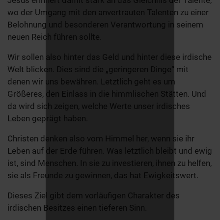
Jesus erinnert damit stark an das Gleichnis der Talente,
wo der Umgang mit den anvertrauten Talenten zu einer
Belohnung und besonderen Verantwortung in seinem
neuen Reich führen sollte.
Wir sollen also hinter das Geld und hinter diese irdische
Welt blicken. Dies sind die „geringeren Dinge“ mit
denen wir uns bewähren. Letztlich geht es um
Größeres, den Einlass in die himmlischen Stätten. Und
da wird sich zeigen, welche Werte unser irdisches
Leben geprägt haben.
Christen denken also vom Himmel her, wenn sie ihr
Leben auf der Erde führen. Was letztlich bleibt und ewig
ist, sind Menschen. In sie zu investieren, ihnen zu helfen,
sie als Freunde zu gewinnen, das hat Ewigkeitswert.
Dieses Ziel gibt dem vorläufigen Charakter des
irdischen Besitzes einen tieferen Sinn.