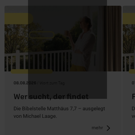
08.08.2026
/ Wort zum Tag
0
Wer sucht, der findet
Die Bibelstelle Matthäus 7,7 – ausgelegt
D
von Michael Laage.
v
mehr