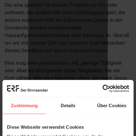
Der eine spendet für soziale Projekte vor Ort oder
weltweit, der andere hilft beim Flüchtlingsprojekt, der
andere wiederum hilft im diakonischen Dienst in der
Gemeinde, jemand anderes bietet
Hausaufgabenunterstützung oder Beratung an. Überall
wo wir mit unserer Zeit und unserem Geld Menschen
dienen, bewähren wir uns im irdischen Leben.
Dies mag eine unscheinbare und „geringe“ Tätigkeit
sein. Aber es sind gerade diese Tätigkeiten, die vor
Gott zählen. Wer dem Nächsten dient, der dient Jesus.
Und so kommt es, dass Menschen Jesus im
Weltgericht nach Matthäus 25 fragen, wann sie ihm zu
essen gegeben haben, oder wann sie ihn im Gefängnis
Zustimmung
Details
Über Cookies
besucht haben. Seine Antwort ist treffend: „Was ihr
einem dieser Geringsten getan habt, das habt ihr mir
getan.“
Diese Webseite verwendet Cookies
© Ruth Schneider / ERF