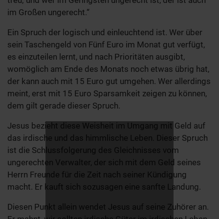
treu; und wer im Geringsten ungerecht ist, der ist auch
im Großen ungerecht.“
Ein Spruch der logisch und einleuchtend ist. Wer über
sein Taschengeld von Fünf Euro im Monat gut verfügt,
es einzuteilen lernt, und nach Prioritäten ausgibt,
womöglich am Ende des Monats noch etwas übrig hat,
der kann auch mit 15 Euro gut umgehen. Wer allerdings
meint, erst mit 15 Euro Sparsamkeit zeigen zu können,
dem gilt gerade dieser Spruch.
Jesus bezieht diese Weisheit im Umgang mit Geld auf
das irdische und das himmlische Leben. Dieser Spruch
ist die Schlussfolgerung des Gleichnisses vom
ungerechten Verwalter, der sich mit dem Geld seines
Herrn Freunde für die Zeit nach seiner Kündigung
macht. Er kauft sich sozusagen eine sanfte Landung.
Diesen Punkt allein wendet Jesus auf seine Zuhörer an.