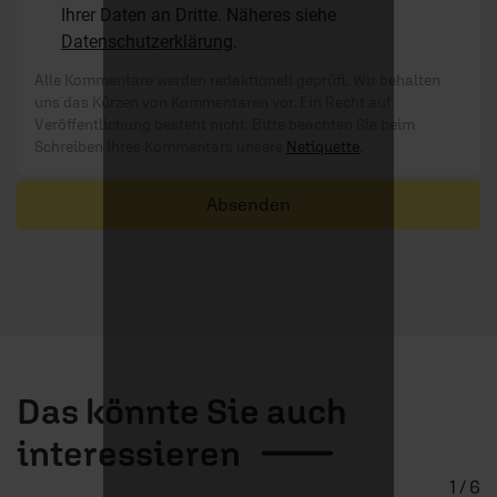
Ihrer Daten an Dritte. Näheres siehe
Datenschutzerklärung
.
Alle Kommentare werden redaktionell geprüft. Wir behalten
uns das Kürzen von Kommentaren vor. Ein Recht auf
Veröffentlichung besteht nicht. Bitte beachten Sie beim
Schreiben Ihres Kommentars unsere
Netiquette
.
Absenden
Das könnte Sie auch
interessieren
1 / 6