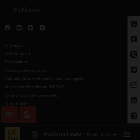
Mediadaten
Impressum
AGB/Widerruf
Datenschutz
Nutzungsbedingungen
Meldestelle zum Hinweisgeberschutzgesetz
Rechte der Betroffenen (DSGVO)
Erklärung zur Barrierefreiheit
KI Grundsätze
© 2026 ERF
Musik und mehr
–
Musik und mehr
Jess
Plus