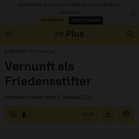
Gott wirkt. Du auch? Jetzt Lebensveränderer
werden!
MEHR INFOS
JETZT SPENDEN
Navigation überspringen
27.01.2017
/ Wort zum Tag
Vernunft als
ERZÄHL MAL
Friedensstifter
AUDIOTHEK
Hermann Decker über 2. Samuel 2,26
PROGRAMM
MITMACHEN
03:18
PODCASTS
ÜBER