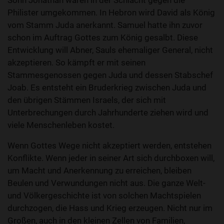
Sohn Jonathan waren in der Schlacht gegen die
Philister umgekommen. In Hebron wird David als König
vom Stamm Juda anerkannt. Samuel hatte ihn zuvor
schon im Auftrag Gottes zum König gesalbt. Diese
Entwicklung will Abner, Sauls ehemaliger General, nicht
akzeptieren. So kämpft er mit seinen
Stammesgenossen gegen Juda und dessen Stabschef
Joab. Es entsteht ein Bruderkrieg zwischen Juda und
den übrigen Stämmen Israels, der sich mit
Unterbrechungen durch Jahrhunderte ziehen wird und
viele Menschenleben kostet.
Wenn Gottes Wege nicht akzeptiert werden, entstehen
Konflikte. Wenn jeder in seiner Art sich durchboxen will,
um Macht und Anerkennung zu erreichen, bleiben
Beulen und Verwundungen nicht aus. Die ganze Welt-
und Völkergeschichte ist von solchen Machtspielen
durchzogen, die Hass und Krieg erzeugen. Nicht nur im
Großen, auch in den kleinen Zellen von Familien,