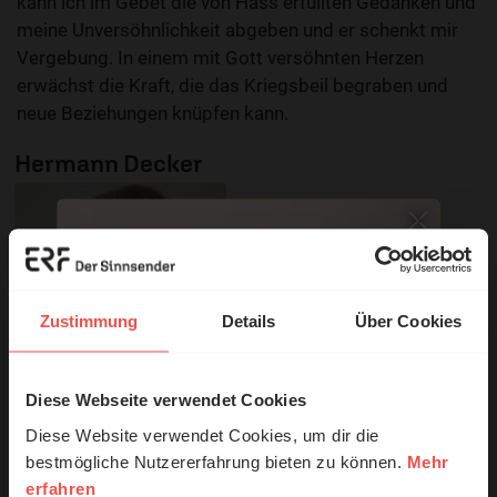
kann ich im Gebet die von Hass erfüllten Gedanken und
meine Unversöhnlichkeit abgeben und er schenkt mir
Vergebung. In einem mit Gott versöhnten Herzen
erwächst die Kraft, die das Kriegsbeil begraben und
neue Beziehungen knüpfen kann.
Hermann Decker
Zustimmung
Details
Über Cookies
Diese Webseite verwendet Cookies
© Ruth Schneider / ERF
Diese Website verwendet Cookies, um dir die
bestmögliche Nutzererfahrung bieten zu können.
Mehr
erfahren
Erzähl mal!