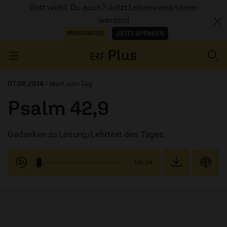
Gott wirkt. Du auch? Jetzt Lebensveränderer
werden!
MEHR INFOS
JETZT SPENDEN
Navigation überspringen
07.08.2014
/ Wort zum Tag
Psalm 42,9
ERZÄHL MAL
Gedanken zu Losung/Lehrtext des Tages.
AUDIOTHEK
PROGRAMM
04:34
MITMACHEN
PODCASTS
ÜBER