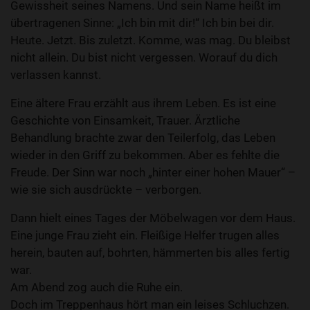
Gewissheit seines Namens. Und sein Name heißt im
übertragenen Sinne: „Ich bin mit dir!“ Ich bin bei dir.
Heute. Jetzt. Bis zuletzt. Komme, was mag. Du bleibst
nicht allein. Du bist nicht vergessen. Worauf du dich
verlassen kannst.
Eine ältere Frau erzählt aus ihrem Leben. Es ist eine
Geschichte von Einsamkeit, Trauer. Ärztliche
Behandlung brachte zwar den Teilerfolg, das Leben
wieder in den Griff zu bekommen. Aber es fehlte die
Freude. Der Sinn war noch „hinter einer hohen Mauer“ –
wie sie sich ausdrückte – verborgen.
Dann hielt eines Tages der Möbelwagen vor dem Haus.
Eine junge Frau zieht ein. Fleißige Helfer trugen alles
herein, bauten auf, bohrten, hämmerten bis alles fertig
war.
Am Abend zog auch die Ruhe ein.
Doch im Treppenhaus hört man ein leises Schluchzen.