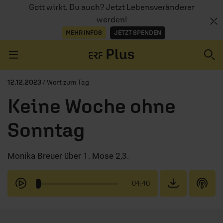
Gott wirkt. Du auch? Jetzt Lebensveränderer
werden!
MEHR INFOS
JETZT SPENDEN
Navigation überspringen
12.12.2023
/ Wort zum Tag
Keine Woche ohne
ERZÄHL MAL
Sonntag
AUDIOTHEK
Monika Breuer über 1. Mose 2,3.
PROGRAMM
MITMACHEN
04:40
PODCASTS
ÜBER