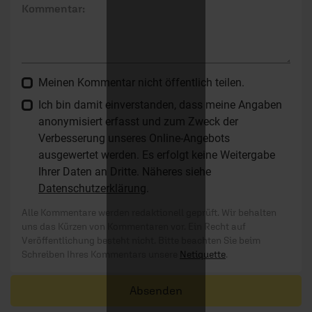
Kommentar:
Meinen Kommentar nicht öffentlich teilen.
Ich bin damit einverstanden, dass meine Angaben
anonymisiert erfasst und zum Zweck der
Verbesserung unseres Online-Angebots
ausgewertet werden. Es erfolgt keine Weitergabe
Ihrer Daten an Dritte. Näheres siehe
Datenschutzerklärung
.
Alle Kommentare werden redaktionell geprüft. Wir behalten
uns das Kürzen von Kommentaren vor. Ein Recht auf
Veröffentlichung besteht nicht. Bitte beachten Sie beim
Schreiben Ihres Kommentars unsere
Netiquette
.
Absenden