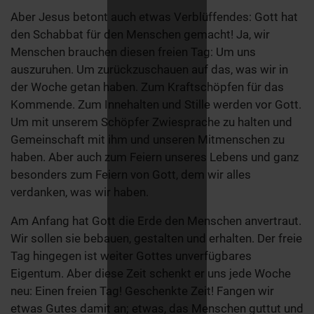
Aber Jesus betont auch etwas Verblüffendes: Gott hat
den Schabbat für den Menschen gemacht! Ja, wir
Menschen brauchen diesen freien Tag: Um uns
auszuruhen. Um zurückzuschauen auf das, was wir in
der Woche getan haben. Zum Kraftschöpfen für das
Kommende. Zum Innehalten und Stille werden vor Gott.
Um mit unserem Schöpfer Zwiesprache zu halten und
Gemeinschaft mit ihm und unseren Mitmenschen zu
haben. Aber auch zum Feiern unseres Lebens und ganz
besonders zum Feiern von Gott, dem wir alles
verdanken, was wir haben.
Am Anfang hat Gott die Erde den Menschen anvertraut.
Wir sollen sie bebauen, gestalten und erhalten. Der freie
Tag hingegen ist weiter Gottes unverfügbares
Eigentum. Aber diese Zeit schenkt er uns jede Woche
neu: Einen freien Tag! Geschenkte Zeit! Fangen wir
etwas Gutes damit an; etwas, das Menschen guttut und