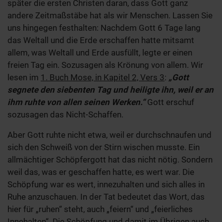
später die ersten Christen daran, dass Gott ganz
andere Zeitmaßstäbe hat als wir Menschen. Lassen Sie
uns hingegen festhalten: Nachdem Gott 6 Tage lang
das Weltall und die Erde erschaffen hatte mitsamt
allem, was Weltall und Erde ausfüllt, legte er einen
freien Tag ein. Sozusagen als Krönung von allem. Wir
lesen im
1. Buch Mose, in Kapitel 2, Vers 3
:
„Gott
segnete den siebenten Tag und heiligte ihn, weil er an
ihm ruhte von allen seinen Werken.“
Gott erschuf
sozusagen das Nicht-Schaffen.
Aber Gott ruhte nicht etwa, weil er durchschnaufen und
sich den Schweiß von der Stirn wischen musste. Ein
allmächtiger Schöpfergott hat das nicht nötig. Sondern
weil das, was er geschaffen hatte, es wert war. Die
Schöpfung war es wert, innezuhalten und sich alles in
Ruhe anzuschauen. In der Tat bedeutet das Wort, das
hier für „ruhen“ steht, auch „feiern“ und „feierliches
Innehalten“. Die Schöpfung und damit im Übrigen auch