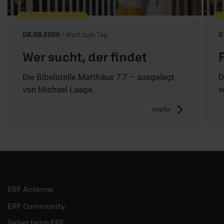
08.08.2026
/ Wort zum Tag
0
Wer sucht, der findet
Die Bibelstelle Matthäus 7,7 – ausgelegt
D
von Michael Laage.
v
mehr
ERF Antenne
ERF Community
Gebet beim ERF