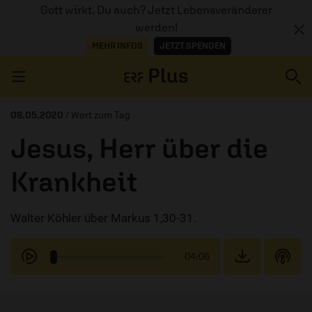
Gott wirkt. Du auch? Jetzt Lebensveränderer
werden!
MEHR INFOS
JETZT SPENDEN
Navigation überspringen
08.05.2020
/ Wort zum Tag
Jesus, Herr über die
ERZÄHL MAL
Krankheit
AUDIOTHEK
Walter Köhler über Markus 1,30-31.
PROGRAMM
MITMACHEN
04:06
PODCASTS
ÜBER