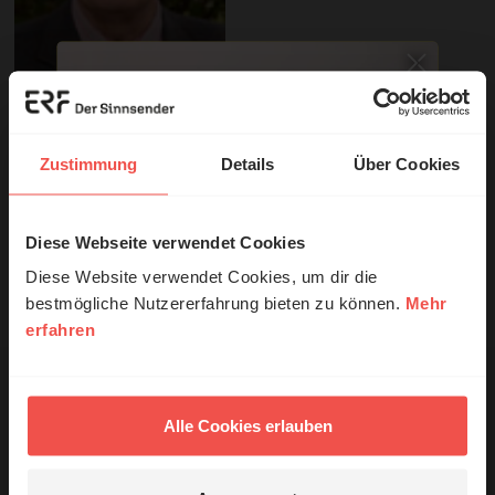
© Lothar Rühl, ERF
Zustimmung
Details
Über Cookies
Sie möchten noch tiefer in die Bibel eintauchen? Wir
empfehlen unsere Sendereihe:
Diese Webseite verwendet Cookies
© Ruth Schneider / ERF
Anstoß
Diese Website verwendet Cookies, um dir die
bestmögliche Nutzererfahrung bieten zu können.
Mehr
Nutzungsrechte
erfahren
Erzähl mal!
Das erleben unsere Hörerinnen und
Hörer mit Gott ...
Alle Cookies erlauben
Ihr Kommentar