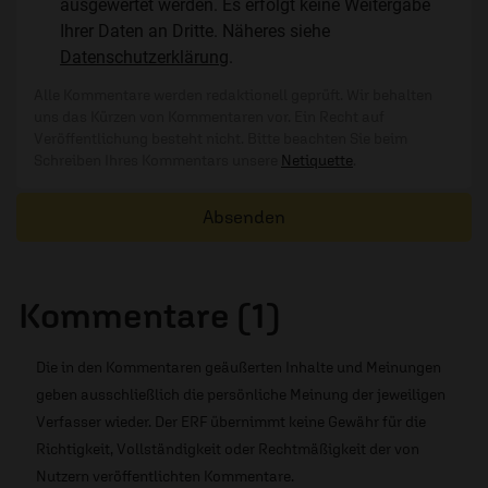
ausgewertet werden. Es erfolgt keine Weitergabe
Ihrer Daten an Dritte. Näheres siehe
Datenschutzerklärung
.
Alle Kommentare werden redaktionell geprüft. Wir behalten
uns das Kürzen von Kommentaren vor. Ein Recht auf
Veröffentlichung besteht nicht. Bitte beachten Sie beim
Schreiben Ihres Kommentars unsere
Netiquette
.
Absenden
Kommentare (1)
Die in den Kommentaren geäußerten Inhalte und Meinungen
geben ausschließlich die persönliche Meinung der jeweiligen
Verfasser wieder. Der ERF übernimmt keine Gewähr für die
Richtigkeit, Vollständigkeit oder Rechtmäßigkeit der von
Nutzern veröffentlichten Kommentare.