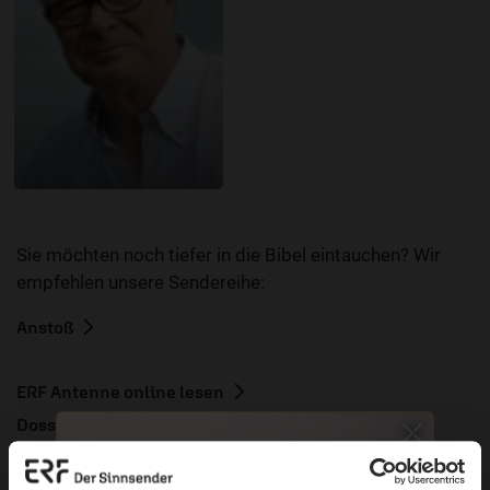
Sie möchten noch tiefer in die Bibel eintauchen? Wir
empfehlen unsere Sendereihe:
Anstoß
ERF Antenne online lesen
Dossier zum Thema: „Besitz“
Nutzungsrechte