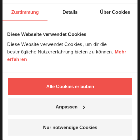
Zustimmung
Details
Über Cookies
Diese Webseite verwendet Cookies
© Ruth Schneider / ERF
Ihr Kommentar
Diese Website verwendet Cookies, um dir die
bestmögliche Nutzererfahrung bieten zu können.
Mehr
erfahren
Erzähl mal!
Name:
Das erleben unsere Hörerinnen und
Hörer mit Gott ...
Alle Cookies erlauben
E-Mail:
Anpassen
Die E-Mail-Adresse wird nicht veröffentlicht.
Jetzt Geschichten
Kommentar:
entdecken
Nur notwendige Cookies