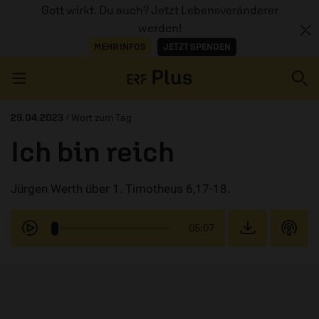
Gott wirkt. Du auch? Jetzt Lebensveränderer
werden!
MEHR INFOS
JETZT SPENDEN
Navigation überspringen
29.04.2023
/ Wort zum Tag
Ich bin reich
ERZÄHL MAL
Jürgen Werth über 1. Timotheus 6,17-18.
AUDIOTHEK
PROGRAMM
05:07
MITMACHEN
PODCASTS
ÜBER