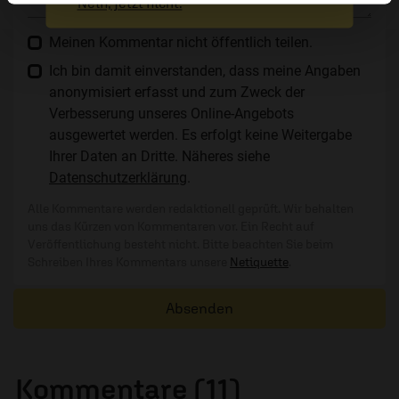
Nein, jetzt nicht.
Meinen Kommentar nicht öffentlich teilen.
Ich bin damit einverstanden, dass meine Angaben
anonymisiert erfasst und zum Zweck der
Verbesserung unseres Online-Angebots
ausgewertet werden. Es erfolgt keine Weitergabe
Ihrer Daten an Dritte. Näheres siehe
Datenschutzerklärung
.
Alle Kommentare werden redaktionell geprüft. Wir behalten
uns das Kürzen von Kommentaren vor. Ein Recht auf
Veröffentlichung besteht nicht. Bitte beachten Sie beim
Schreiben Ihres Kommentars unsere
Netiquette
.
Absenden
Kommentare (11)