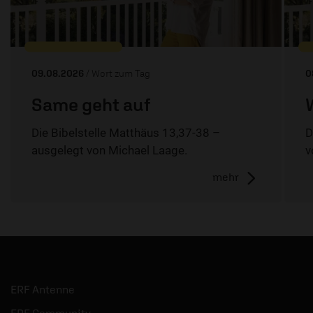
09.08.2026
/ Wort zum Tag
0
Same geht auf
Die Bibelstelle Matthäus 13,37-38 –
D
ausgelegt von Michael Laage.
v
mehr
ERF Antenne
ERF Community