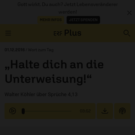
Gott wirkt. Du auch? Jetzt Lebensveränderer
werden!
MEHR INFOS
JETZT SPENDEN
Navigation überspringen
01.12.2016
/ Wort zum Tag
„Halte dich an die
ERZÄHL MAL
Unterweisung!“
AUDIOTHEK
Walter Köhler über Sprüche 4,13
PROGRAMM
MITMACHEN
03:52
PODCASTS
ÜBER