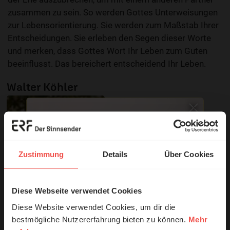
zusammen zu sein. So werden Gottes Unterweisungen
zur Lebensorientierung. Sie werden zum Maßstab Ihrer
Entscheidungen. Sie erleben den Segen dieser Worte
und merken, dass Gottes Wort Ihr Leben zum Guten
beeinflusst. Das bereichert entscheidend Ihr Leben.
Walter Köhler
Zustimmung
Details
Über Cookies
Diese Webseite verwendet Cookies
© Ruth Schneider / ERF
Diese Website verwendet Cookies, um dir die
bestmögliche Nutzererfahrung bieten zu können.
Mehr
© Lothar Rühl, ERF