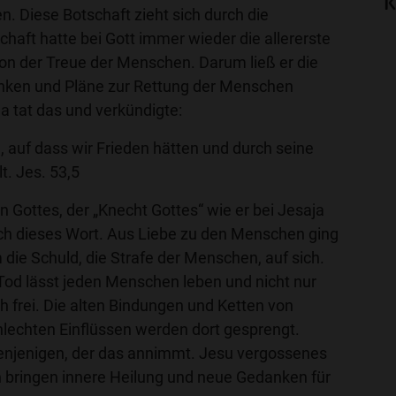
K
n. Diese Botschaft zieht sich durch die
chaft hatte bei Gott immer wieder die allererste
von der Treue der Menschen. Darum ließ er die
nken und Pläne zur Rettung der Menschen
a tat das und verkündigte:
m, auf dass wir Frieden hätten und durch seine
t. Jes. 53,5
 Gottes, der „Knecht Gottes“ wie er bei Jesaja
sich dieses Wort. Aus Liebe zu den Menschen ging
die Schuld, die Strafe der Menschen, auf sich.
 Tod lässt jeden Menschen leben und nicht nur
h frei. Die alten Bindungen und Ketten von
lechten Einflüssen werden dort gesprengt.
 denjenigen, der das annimmt. Jesu vergossenes
 bringen innere Heilung und neue Gedanken für