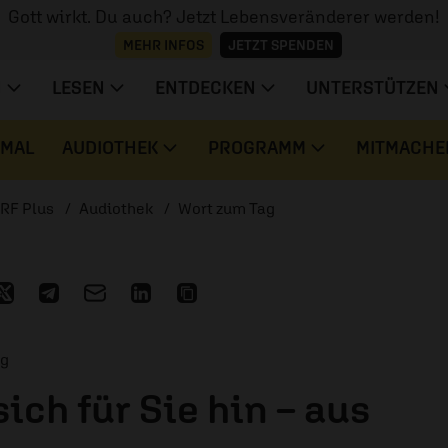
Gott wirkt. Du auch? Jetzt Lebensveränderer werden!
MEHR INFOS
JETZT SPENDEN
N
LESEN
ENTDECKEN
UNTERSTÜTZEN
 MAL
AUDIOTHEK
PROGRAMM
MITMACHE
RF Plus
Audiothek
Wort zum Tag
ag
sich für Sie hin – aus