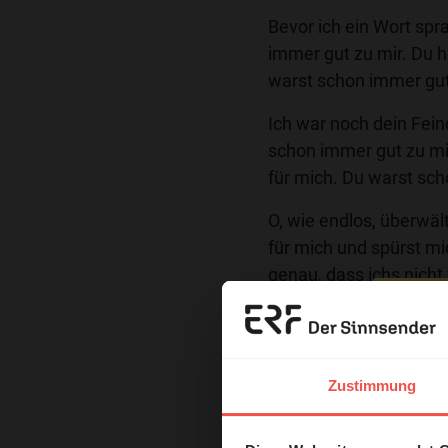
Bevor ich ein Wort spr
immer gut zu mir. Du 
warst schon immer gut
Ich war noch dein Fei
schon immer gut zu mir
für mich. Du warst sch
O, wie endlos, überwält
für mich und spürst mi
genau, dass ichs nicht 
wie endlos, überwältige
Erzä
Du erleuchtest alle Sc
nachzugehn.
Das 
Zustimmung
und H
Du zerstörst alle Maue