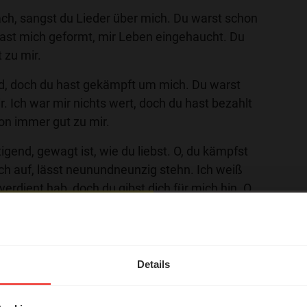
ach, sangst du Lieder über mich. Du warst schon
hast mich geformt, mir Leben eingehaucht. Du
 zu mir.
nd, doch du hast gekämpft um mich. Du warst
. Ich war mir nichts wert, doch du hast bezahlt
on immer gut zu mir.
igend, gewagt ist, wie du liebst. O, du kämpfst
ch auf, lässt neunundneunzig stehn. Ich weiß
verdient hab, doch du gibst dich für mich hin. O,
nd, gewagt ist, wie du liebst.
hl mal!
hatten, erklimmst alle Berge, um mir
erleben unsere Hörerinnen
Details
örer mit Gott ...
rn, vertreibst alle Lügen, um mir nachzugehn.