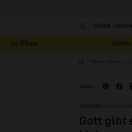
HÖREN + SEHE
ERZÄHL
Navigation überspringen
Startseite
Hören + Sehen
E
13.08.2020
/ Wort zum T
Gott gibt 