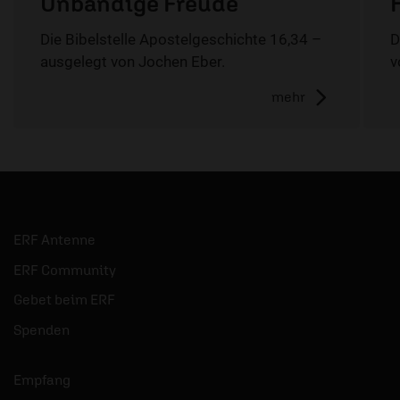
Unbändige Freude
Die Bibelstelle Apostelgeschichte 16,34 –
D
ausgelegt von Jochen Eber.
v
mehr
ERF Antenne
ERF Community
Gebet beim ERF
Spenden
Empfang