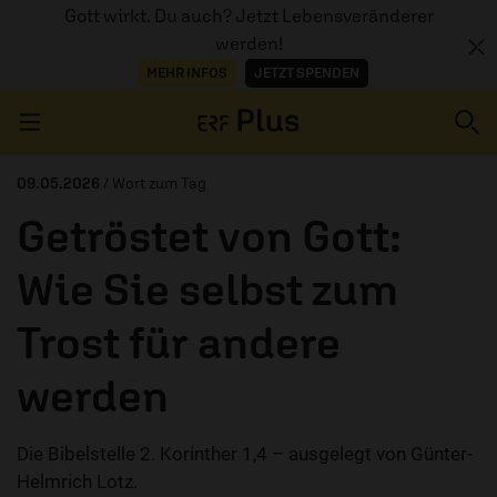
Gott wirkt. Du auch? Jetzt Lebensveränderer
werden!
MEHR INFOS
JETZT SPENDEN
Navigation überspringen
09.05.2026
/ Wort zum Tag
Getröstet von Gott:
ERZÄHL MAL
Wie Sie selbst zum
AUDIOTHEK
Trost für andere
PROGRAMM
werden
MITMACHEN
PODCASTS
Die Bibelstelle 2. Korinther 1,4 – ausgelegt von Günter-
Helmrich Lotz.
ÜBER