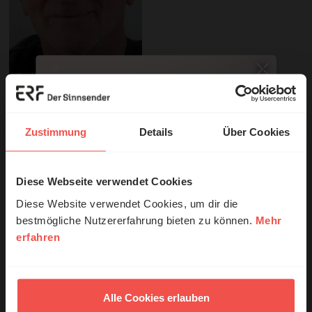
© privat
Produkte zur Sendung
Zustimmung
Details
Über Cookies
Diese Webseite verwendet Cookies
© Ruth Schneider / ERF
Diese Website verwendet Cookies, um dir die
bestmögliche Nutzererfahrung bieten zu können.
Mehr
erfahren
Erzähl mal!
Das erleben unsere Hörerinnen und
Hörer mit Gott ...
Alle Cookies erlauben