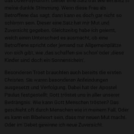
das Down-Syndrom. Dieser eine Satz traf wie ein Blitz in
meine dunkle Stimmung. Wenn diese Frau als
Betroffene das sagt, dann kann es doch gar nicht so
schlimm sein. Dieser eine Satz hat mir Mut und
Zuversicht gegeben. Gleichzeitig habe ich gelernt,
welch einen Unterschied es ausmacht, ob eine
Betroffene spricht oder jemand nur Allgemeinplätze
von sich gibt, wie ‚das schaffen sie schon‘ oder ‚diese
Kinder sind doch ein Sonnenschein‘.
Besonderen Trost brauchten auch bereits die ersten
Christen. Sie waren besonderen Anfeindungen
ausgesetzt und Verfolgung. Dabei hat der Apostel
Paulus festgestellt: Gott tröstet uns in aller unserer
Bedrängnis. Wie kann Gott Menschen trösten? Das
geschieht oft durch Menschen wie in meinem Fall. Oder
es kann ein Bibelwort sein, dass mir neuen Mut macht.
Oder im Gebet gewinne ich neue Zuversicht.