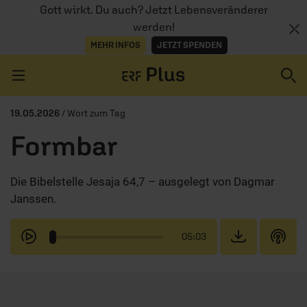
Gott wirkt. Du auch? Jetzt Lebensveränderer
werden!
MEHR INFOS
JETZT SPENDEN
Navigation überspringen
19.05.2026
/ Wort zum Tag
Formbar
ERZÄHL MAL
Die Bibelstelle Jesaja 64,7 – ausgelegt von Dagmar
AUDIOTHEK
Janssen.
PROGRAMM
05:03
MITMACHEN
PODCASTS
ÜBER