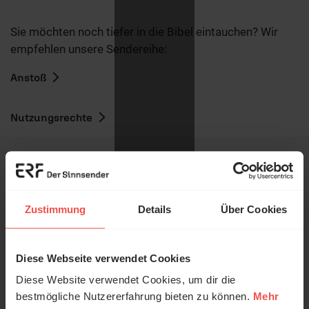
Sie möchten noch tiefer in die Bibel eintauchen? Wir
empfehlen unsere Sendereihe:
Anstoß
Nutzungsrechte
Ihr Kommentar
Zustimmung
Details
Über Cookies
Diese Webseite verwendet Cookies
© Ruth Schneider / ERF
Name:
Diese Website verwendet Cookies, um dir die
bestmögliche Nutzererfahrung bieten zu können.
Mehr