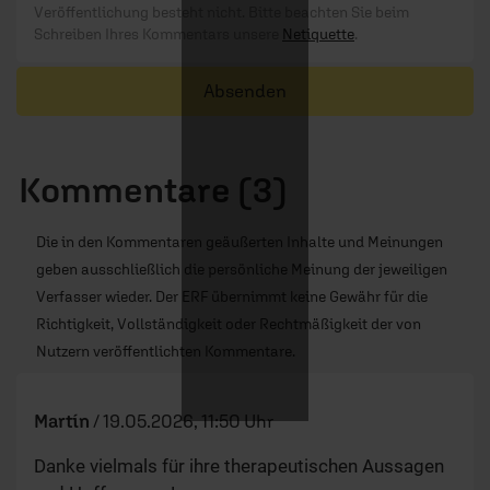
Veröffentlichung besteht nicht. Bitte beachten Sie beim
Schreiben Ihres Kommentars unsere
Netiquette
.
Absenden
Kommentare (3)
Die in den Kommentaren geäußerten Inhalte und Meinungen
geben ausschließlich die persönliche Meinung der jeweiligen
Verfasser wieder. Der ERF übernimmt keine Gewähr für die
Richtigkeit, Vollständigkeit oder Rechtmäßigkeit der von
Nutzern veröffentlichten Kommentare.
Martín
/
19.05.2026, 11:50 Uhr
Danke vielmals für ihre therapeutischen Aussagen