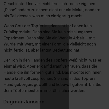
Geschichte. Und vielleicht lerne ich, meine eigenen
„Risse“ anders zu sehen: nicht nur als Makel, sondern
als Teil dessen, was mich einzigartig macht.
Wenn Gott der Töpfer ist, dann ist Ihr Leben kein
Zufallsprodukt. Dann sind Sie kein misslungenes
Experiment. Dann sind Sie ein Werk in Arbeit – mit
Würde, mit Wert, mit einer Form, die vielleicht noch
nicht fertig ist, aber längst Bedeutung hat.
Der Ton in den Händen des Töpfers weiß nicht, was er
einmal wird. Aber er darf darauf vertrauen, dass die
Hände, die ihn formen, gut sind. Das möchte ich Ihnen
heute kraftvoll zusprechen. Sie sind in des Töpfers
Hand geborgen, gewollt und liebevoll geformt, bis Sie
dem Töpfermeister immer ähnlicher werden.
Dagmar Janssen