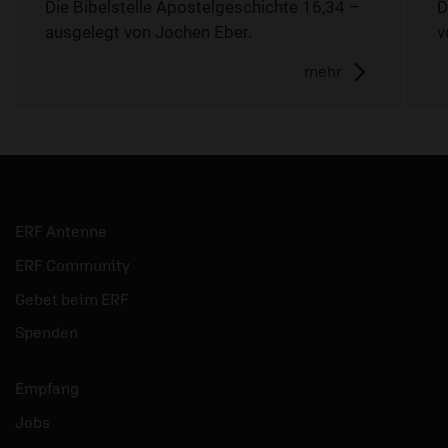
Die Bibelstelle Apostelgeschichte 16,34 –
D
ausgelegt von Jochen Eber.
v
mehr
ERF Antenne
ERF Community
Gebet beim ERF
Spenden
Empfang
Jobs