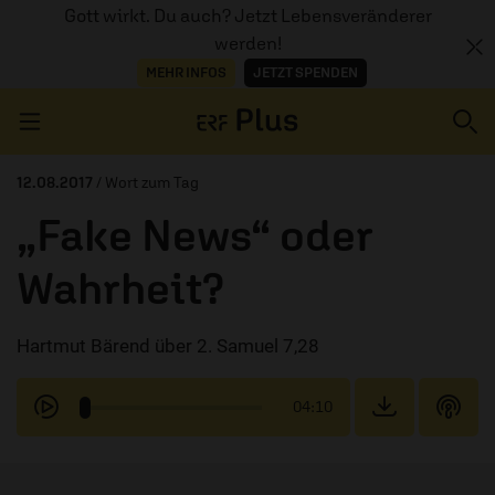
Gott wirkt. Du auch? Jetzt Lebensveränderer
werden!
MEHR INFOS
JETZT SPENDEN
Navigation überspringen
12.08.2017
/ Wort zum Tag
„Fake News“ oder
ERZÄHL MAL
Wahrheit?
AUDIOTHEK
Hartmut Bärend über 2. Samuel 7,28
PROGRAMM
MITMACHEN
04:10
PODCASTS
ÜBER