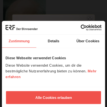
Zustimmung
Details
Über Cookies
Diese Webseite verwendet Cookies
© Ruth Schneider / ERF
Diese Website verwendet Cookies, um dir die
bestmögliche Nutzererfahrung bieten zu können.
Mehr
Sie möchten noch tiefer in die Bibel eintauchen? Wir
erfahren
Erzähl mal!
empfehlen unsere Sendereihe:
Das erleben unsere Hörerinnen und
Anstoß
Hörer mit Gott ...
Alle Cookies erlauben
Nutzungsrechte