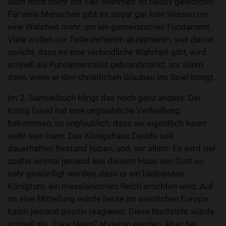
auch nicht mehr der Fall. Wahrheit ist relativ geworden.
Für viele Menschen gibt es sogar gar kein Wissen um
eine Wahrheit mehr, um ein gemeinsames Fundament.
Viele wollen nur Teilwahrheiten akzeptieren; wer davon
spricht, dass es eine verbindliche Wahrheit gibt, wird
schnell als Fundamentalist gebrandmarkt, vor allem
dann, wenn er den christlichen Glauben ins Spiel bringt.
Im 2. Samuelbuch klingt das noch ganz anders. Der
König David hat eine unglaubliche Verheißung
bekommen, so unglaublich, dass sie eigentlich kaum
wahr sein kann. Das Königshaus Davids soll
dauerhaften Bestand haben, und, vor allem: Es wird viel
später einmal jemand aus diesem Haus von Gott so
sehr gewürdigt werden, dass er ein bleibendes
Königtum, ein messianisches Reich errichten wird. Auf
so eine Mitteilung würde heute im westlichen Europa
kaum jemand positiv reagieren. Diese Nachricht würde
schnell als „Fake News“ abgetan werden. Aber bei