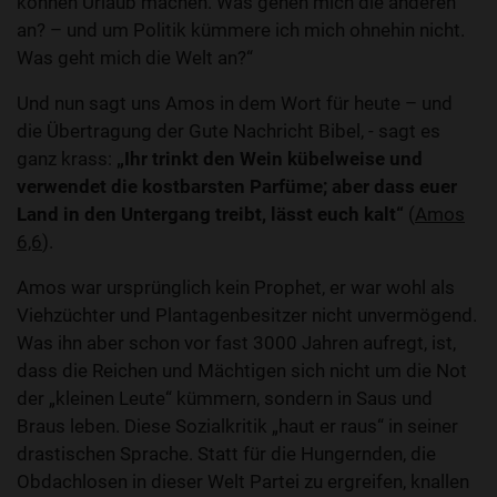
können Urlaub machen. Was gehen mich die anderen
an? – und um Politik kümmere ich mich ohnehin nicht.
Was geht mich die Welt an?“
Und nun sagt uns Amos in dem Wort für heute – und
die Übertragung der Gute Nachricht Bibel, - sagt es
ganz krass:
„Ihr trinkt den Wein kübelweise und
verwendet die kostbarsten Parfüme; aber dass euer
Land in den Untergang treibt, lässt euch kalt“
(
Amos
6,6
).
Amos war ursprünglich kein Prophet, er war wohl als
Viehzüchter und Plantagenbesitzer nicht unvermögend.
Was ihn aber schon vor fast 3000 Jahren aufregt, ist,
dass die Reichen und Mächtigen sich nicht um die Not
der „kleinen Leute“ kümmern, sondern in Saus und
Braus leben. Diese Sozialkritik „haut er raus“ in seiner
drastischen Sprache. Statt für die Hungernden, die
Obdachlosen in dieser Welt Partei zu ergreifen, knallen