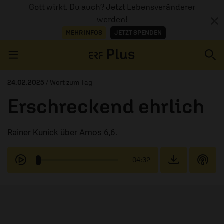
Gott wirkt. Du auch? Jetzt Lebensveränderer
werden!
MEHR INFOS
JETZT SPENDEN
Navigation überspringen
24.02.2025
/ Wort zum Tag
Erschreckend ehrlich
ERZÄHL MAL
Rainer Kunick über Amos 6,6.
AUDIOTHEK
PROGRAMM
04:32
MITMACHEN
PODCASTS
ÜBER