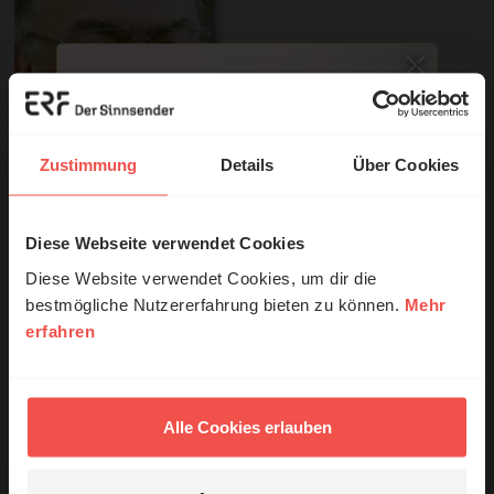
Zustimmung
Details
Über Cookies
Diese Webseite verwendet Cookies
© Ruth Schneider / ERF
Diese Website verwendet Cookies, um dir die
Sie möchten noch tiefer in die Bibel eintauchen? Wir
bestmögliche Nutzererfahrung bieten zu können.
Mehr
empfehlen unsere Sendereihe:
erfahren
Erzähl mal!
Anstoß
Das erleben unsere Hörerinnen und
Hörer mit Gott ...
Alle Cookies erlauben
Nutzungsrechte