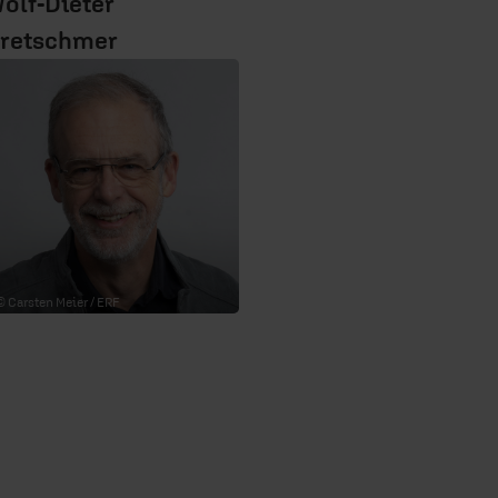
olf-Dieter
retschmer
© Carsten Meier / ERF