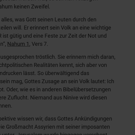
ahum keinen Zweifel.
t alles, was Gott seinen Leuten durch den
len will. Er erinnert sein Volk an eine wichtige
 ist gütig und eine Feste zur Zeit der Not und
en“,
Nahum 1
, Vers 7.
ausgesprochen tröstlich. Sie erinnern mich daran,
htpolitischen Realitäten kennt, sich aber von
indrucken lässt. So überwältigend das
sein mag, Gottes Zusage an sein Volk lautet: Ich
Not. Oder, wie es in anderen Bibelübersetzungen
chere Zuflucht. Niemand aus Ninive wird diesen
nnen.
pektive wissen wir, dass Gottes Ankündigungen
ie Großmacht Assyrien mit seiner imposanten
g unter. Jerusalem wurde hingegen verschont.