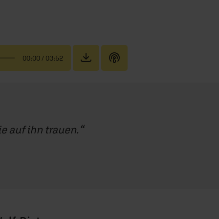
00:00
/ 03:52
e auf ihn trauen.