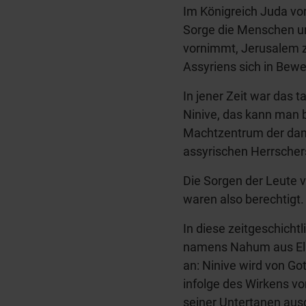
Im Königreich Juda vor
Sorge die Menschen um
vornimmt, Jerusalem 
Assyriens sich in Bewe
In jener Zeit war das t
Ninive, das kann man 
Machtzentrum der dam
assyrischen Herrschers
Die Sorgen der Leute
waren also berechtigt.
In diese zeitgeschich
namens Nahum aus Elko
an: Ninive wird von Got
infolge des Wirkens v
seiner Untertanen ausg