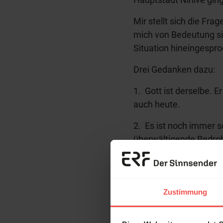
Mir stellt sich die Fr
mich von Bedeutung sin
Situation hineingespr
Drei Gedanken dazu:
1. Gott ist derselbe. 
auch heute.
2. Es ist noch immer s
überwältigende Bedroh
ausrichten kann.
Erzä
3. Gott kennt alle, die 
sichere Zuflucht, wenn 
Das 
Zustimmung
Rückkehr in den Himme
und H
Von Nahum lerne ich, 