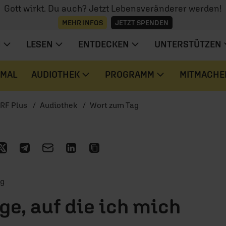
Gott wirkt. Du auch? Jetzt Lebensveränderer werden!
MEHR INFOS
JETZT SPENDEN
N
LESEN
ENTDECKEN
UNTERSTÜTZEN
 MAL
AUDIOTHEK
PROGRAMM
MITMACHE
RF Plus
Audiothek
Wort zum Tag
ag
ge, auf die ich mich