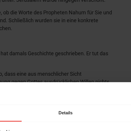
age, ob die Worte des Propheten Nahum für Sie und
d. Schließlich wurden sie in eine konkrete
ochen.
Er hat damals Geschichte geschrieben. Er tut das
o, dass eine aus menschlicher Sicht
ung gegen Gottes ausdrücklichen Willen nichts
hl mal!
auf ihn vertrauen. Er ist gütig und bietet mir eine
ich in Not bin. Das hat Jesus Christus vor seiner
erleben unsere Hörerinnen
Details
l ausdrücklich bestätigt.
örer mit Gott ...
dass ich mich vor nichts und niemanden fürchten