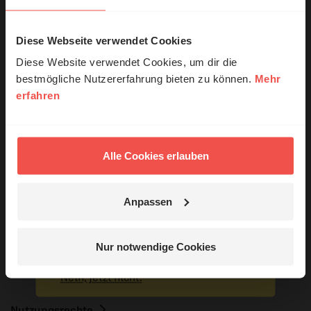
Andreas Schenk
Diese Webseite verwendet Cookies
© Ruth Schneider / ERF
Diese Website verwendet Cookies, um dir die
bestmögliche Nutzererfahrung bieten zu können.
Mehr
erfahren
Erzähl mal!
Das erleben unsere Hörerinnen und
Hörer mit Gott ...
Alle Cookies erlauben
Anpassen
Sie möchten noch tiefer in die Bibel eintauchen? Wir
Jetzt Geschichten
empfehlen unsere Sendereihe:
entdecken
Nur notwendige Cookies
Anstoß
Nein, jetzt nicht.
Nutzungsrechte