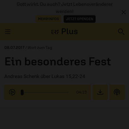
Gott wirkt. Du auch? Jetzt Lebensveränderer
werden!
MEHR INFOS
JETZT SPENDEN
Navigation überspringen
08.07.2017
/ Wort zum Tag
Ein besonderes Fest
ERZÄHL MAL
Andreas Schenk über Lukas 15,22-24
AUDIOTHEK
PROGRAMM
04:13
MITMACHEN
PODCASTS
ÜBER