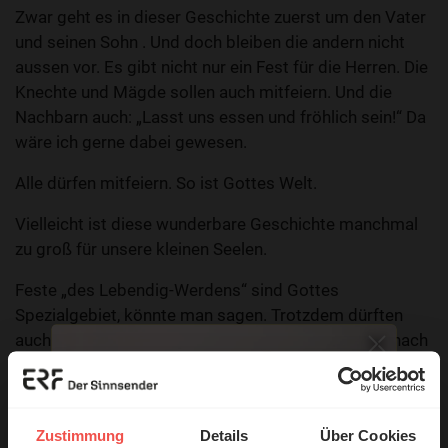
Zwar geht es in dieser Geschichte zuerst um den Vater
und seinen Sohn . Und doch bleiben die andern nicht
aussen vor. Es gibt nicht nur ein Fest für die Herren. Die
Knechte und Mägde sollen auch mitfeiern. Und die
Nachbarn auch: „Lasst uns essen und fröhlich sein!“ Da
wäre ich gerne dabei gewesen.
Alle dürfen mitfeiern. So ist Gottes Welt.
Vielleicht ist diese wunderbare Geschichte manchmal
zu groß für unsere kleinen Seelen.
Feste „des Lebendig-Werdens“ sind Gottes
Spezialgebiet, könnte man sagen. Trotzdem dürften
auch wir neu lernen, mitzufeiern, wenn ein Mensch nach
Hause findet. Die Knechte jedenfalls hatten damit kein
Problem. Unmittelbar nach dem Lehrvers steht
nämlich: Und sie fingen an, fröhlich zu sein. Lk. 15,24c
Zustimmung
Details
Über Cookies