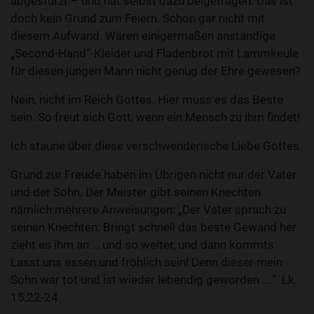
abgestürzt – und hat selbst dazu beigetragen. Das ist
doch kein Grund zum Feiern. Schon gar nicht mit
diesem Aufwand. Wären einigermaßen anständige
„Second-Hand“-Kleider und Fladenbrot mit Lammkeule
für diesen jungen Mann nicht genug der Ehre gewesen?
Nein, nicht im Reich Gottes. Hier muss es das Beste
sein. So freut sich Gott, wenn ein Mensch zu ihm findet!
Ich staune über diese verschwenderische Liebe Gottes.
Grund zur Freude haben im Übrigen nicht nur der Vater
und der Sohn. Der Meister gibt seinen Knechten
nämlich mehrere Anweisungen: „Der Vater sprach zu
seinen Knechten: Bringt schnell das beste Gewand her
zieht es ihm an … und so weiter, und dann kommts:
Lasst uns essen und fröhlich sein! Denn dieser mein
Sohn war tot und ist wieder lebendig geworden ….“ Lk.
15,22-24