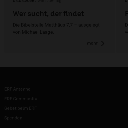
08.08.2026
/ Wort zum Tag
0
Wer sucht, der findet
Die Bibelstelle Matthäus 7,7 – ausgelegt
D
von Michael Laage.
v
mehr
ERF Antenne
ERF Community
Gebet beim ERF
Spenden