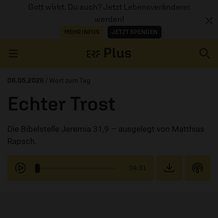
Gott wirkt. Du auch? Jetzt Lebensveränderer
werden!
MEHR INFOS
JETZT SPENDEN
Navigation überspringen
06.05.2026
/ Wort zum Tag
Echter Trost
ERZÄHL MAL
Die Bibelstelle Jeremia 31,9 – ausgelegt von Matthias
AUDIOTHEK
Rapsch.
PROGRAMM
04:31
MITMACHEN
PODCASTS
ÜBER