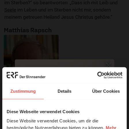
im Sterben?“ so beantworten: „Dass ich mit Leib und
Seele
im Leben und im Sterben nicht mir, sondern
meinem getreuen Heiland Jesus Christus gehöre.“
Matthias Rapsch
Zustimmung
Details
Über Cookies
© privat
Diese Webseite verwendet Cookies
© Ruth Schneider / ERF
Diese Website verwendet Cookies, um dir die
Link zur Sendung
bestmögliche Nutzererfahrung bieten zu können.
Mehr