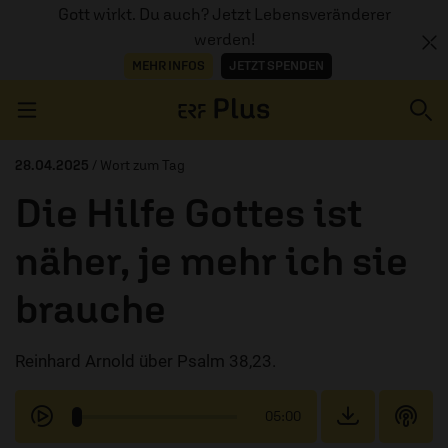
Gott wirkt. Du auch? Jetzt Lebensveränderer
werden!
MEHR INFOS
JETZT SPENDEN
Navigation überspringen
28.04.2025
/ Wort zum Tag
Die Hilfe Gottes ist
ERZÄHL MAL
näher, je mehr ich sie
AUDIOTHEK
brauche
PROGRAMM
MITMACHEN
Reinhard Arnold über Psalm 38,23.
PODCASTS
05:00
ÜBER