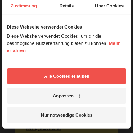
Zustimmung
Details
Über Cookies
Diese Webseite verwendet Cookies
© Ruth Schneider / ERF
Diese Website verwendet Cookies, um dir die
bestmögliche Nutzererfahrung bieten zu können.
Mehr
erfahren
Erzähl mal!
Das erleben unsere Hörerinnen und
Hörer mit Gott ...
Alle Cookies erlauben
Link zur Sendung
Anpassen
Infos zu den Psalmen
Jetzt Geschichten
entdecken
Sie möchten noch tiefer in die Bibel eintauchen? Wir
Nur notwendige Cookies
empfehlen unsere Sendereihe:
Nein, jetzt nicht.