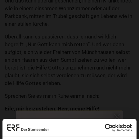
Und das kann überall geschehen, in einem Krankenbett
wie in einem einsamen Wohnzimmer oder auf der
Parkbank, mitten im Trubel geschäftigen Lebens wie in
einer stillen Kirche.
Überall kann es passieren, dass jemand wirklich
begreift: „Nur Gott kann mich retten“. Und wer dann
aufgibt, sich wie der Freiherr von Münchhausen selbst
an den Haaren aus dem Sumpf ziehen zu wollen, wer
bereit ist, die Hilfe Gottes anzunehmen und nicht mehr
glaubt, sie sich selbst verdienen zu müssen, der wird
die Hilfe Gottes erleben.
Sprechen Sie es mir in Ruhe einmal nach:
Eile, mir beizustehen, Herr, meine Hilfe!
Pfarrer Reinhard Arnold