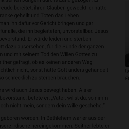
eude bereitet, ihren Glauben geweckt, er hatte
ranke geheilt und Toten das Leben
an ihn dafür vor Gericht bringen und gar
für alle, die ihn begleiteten, unvorstellbar. Jesus
bevorstand. Er würde leiden und sterben
tt dazu ausersehen, für die Sünde der ganzen
en und mit seinem Tod den Willen Gottes zu
seither gefragt, ob es keinen anderen Weg
chtlich nicht, sonst hätte Gott anders gehandelt
l
so schrecklich zu sterben brauchen.
E
s wird auch Jesus bewegt haben. Als er
evorstand, betete er: „Vater, willst du, so nimm
doch nicht mein, sondern dein Wille geschehe.“
geboren worden. In Bethlehem war er aus der
nsere irdische hereingekommen. Seither lebte er