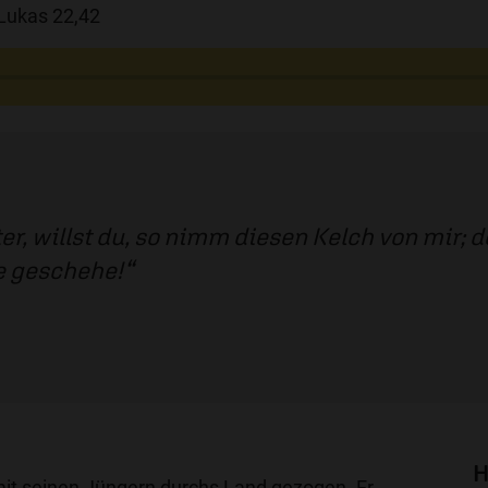
Lukas 22,42
er, willst du, so nimm diesen Kelch von mir; 
e geschehe!
H
it seinen Jüngern durchs Land gezogen. Er