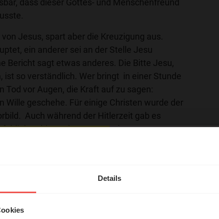
ssbar, dass dieser Gottes- und Menschenfreund
usste.
 von Jesus, spart aber die Kreuzigung aus.
ptet, ein anderer sei an der Stelle Jesu
he Bericht sagt etwas anderes. Die Bitte Jesu,
 ist so verständlich. Wer bringt in einer Stunde
 Tod vor Augen, die Kraft auf zu sagen:
n Wille geschehe. Für einige Christen wurde der
rbild. Auch während der Hitlerzeit gab es
t blieben bis zur letzten Stunde.
edrich Justus Perels in Berlin aus seine
hl mal!
rt und von einem SS-Sonderkommando auf der
z vor seinem Tod schrieb er an seine Frau:
erleben unsere Hörerinnen
Details
 steht der ganze Trost des Kreuzes Jesu Christi
örer mit Gott ...
n Augen. Das ist eine starke und ewige
Cookies
ür unsere Sünden dahingegeben ist und dass wir