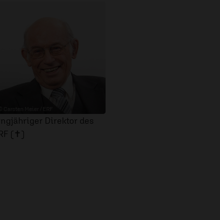
© Carsten Meier / ERF
angjähriger Direktor des
RF (✝)