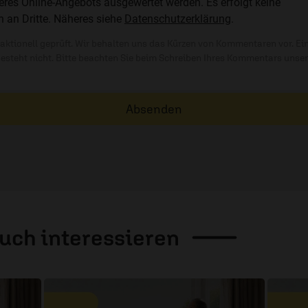
res Online-Angebots ausgewertet werden. Es erfolgt keine
n an Dritte. Näheres siehe
Datenschutzerklärung
.
ktionell geprüft. Wir behalten uns das Kürzen von Kommentaren vor. Ei
besteht nicht. Bitte beachten Sie beim Schreiben Ihres Kommentars unse
Absenden
auch
interessieren