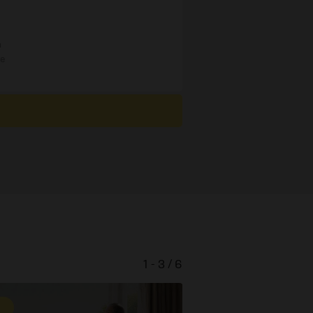
n
re
1 - 3 / 6