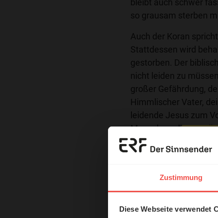
bleibt auch schwer fa
so grausam sterben m
Auch der Koran spricht
Stattdessen wird behau
gestorben. Der biblisc
nicht leiden zu müssen,
großer Gefährdung, den
Himmlischer Vater, dei
leidende Jesus zum Vo
Menschen, die standhaf
Im April 1945 wurde Fri
Erzä
Gefängniszelle gezer
Straße erschossen. Kur
Das 
Zustimmung
„Heute, am Karfreitag,
und H
unmittelbar vor unsere
Diese Webseite verwendet 
Gewissheit, dass er f