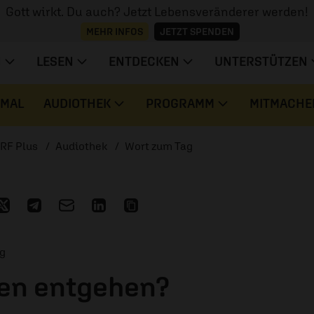
Gott wirkt. Du auch? Jetzt Lebensveränderer werden!
MEHR INFOS
JETZT SPENDEN
N
LESEN
ENTDECKEN
UNTERSTÜTZEN
 MAL
AUDIOTHEK
PROGRAMM
MITMACHE
RF Plus
Audiothek
Wort zum Tag
ag
en entgehen?