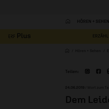
HÖREN + SEHE
ERZÄHL
Navigation überspringen
Startseite
Hören + Sehen
E
24.06.2019
/ Wort zum T
Dem Leid