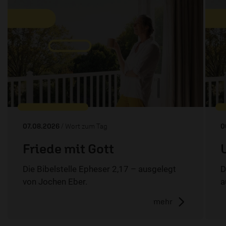
07.08.2026
/ Wort zum Tag
0
Friede mit Gott
Die Bibelstelle Epheser 2,17 – ausgelegt
D
von Jochen Eber.
a
mehr