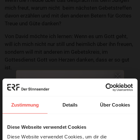
Wenn die Freude über das Gespräch mit dem Jungen
mich freut, warum nicht beim nächsten Gebetstreffen
davon erzählen und mit den anderen Betern für Gottes
Treue und Güte danken?
Von David möchte ich lernen: Wenn es um Gott geht,
will ich mich nicht nur still und heimlich über ihn freuen,
sondern will mit anderen im Gebetskreis, im
Gottesdienst Gott von Herzen danken, dass er so gut
ist.
Elke Drossmann
Zustimmung
Details
Über Cookies
Diese Webseite verwendet Cookies
© Ruth Schneider / ERF
Diese Website verwendet Cookies, um dir die