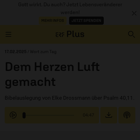
Gott wirkt. Du auch? Jetzt Lebensveränderer
werden!
MEHR INFOS
JETZT SPENDEN
Navigation überspringen
17.02.2025
/ Wort zum Tag
Dem Herzen Luft
ERZÄHL MAL
gemacht
AUDIOTHEK
Bibelauslegung von Elke Drossmann über Psalm 40,11.
PROGRAMM
MITMACHEN
04:47
PODCASTS
ÜBER