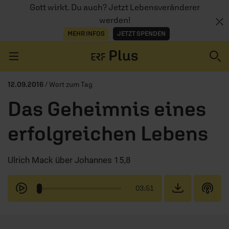
Gott wirkt. Du auch? Jetzt Lebensveränderer
werden!
MEHR INFOS
JETZT SPENDEN
Navigation überspringen
12.09.2016
/ Wort zum Tag
Das Geheimnis eines
ERZÄHL MAL
erfolgreichen Lebens
AUDIOTHEK
Ulrich Mack über Johannes 15,8
PROGRAMM
MITMACHEN
03:51
PODCASTS
ÜBER