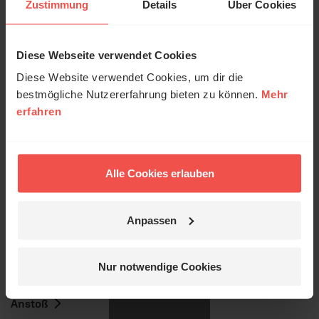
Zustimmung
Details
Über Cookies
Prälat Ulrich Mack
Diese Webseite verwendet Cookies
© Ruth Schneider / ERF
Diese Website verwendet Cookies, um dir die
bestmögliche Nutzererfahrung bieten zu können.
Mehr
erfahren
Erzähl mal!
Das erleben unsere Hörerinnen und
Hörer mit Gott ...
Alle Cookies erlauben
© privat
Anpassen
Jetzt Geschichten
Sie möchten noch tiefer in die Bibel eintauchen? Wir
entdecken
Nur notwendige Cookies
empfehlen unsere Sendereihe:
Nein, jetzt nicht.
Anstoß