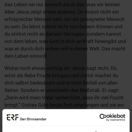
das Leben sei nur sinnvoll durch das, was wir leisten.
Aber Jesus zeigt etwas anderes. Du musst nicht ein
erfolgreicher Mensch sein, um ein gesegneter Mensch
zu sein. Du lebst zuletzt nicht von deinem Können und
du stirbst nicht an deinem Versagen, sondern kannst
von dem leben, was Gott in dich an Kraft hineingibt und
was er durch dich wirken will in deiner Welt. Das macht
dein Leben sinnvoll.
Wobei noch etwas wichtig ist: Jesus sagt nicht: Du
wirst als Rebe Frucht bringen, und damit machst du
dich selbst bedeutsam und erntest Beifall von allen
Seiten. Sondern er verschiebt den Maßstab. Er sagt:
„Darin wird mein Vater verherrlicht, dass ihr viel Frucht
bringt.“ Gottes Güte heute froh empfangen und sie wo
möglich weitergeben, und sei es nur in der stillen
Fürbitte für andere – das macht Gott groß und auch
diesen Tag heute sinnvoll.