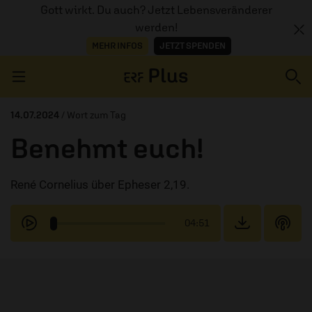
Gott wirkt. Du auch? Jetzt Lebensveränderer
werden!
MEHR INFOS
JETZT SPENDEN
Navigation überspringen
14.07.2024
/ Wort zum Tag
Benehmt euch!
ERZÄHL MAL
René Cornelius über Epheser 2,19.
AUDIOTHEK
PROGRAMM
04:51
MITMACHEN
PODCASTS
ÜBER