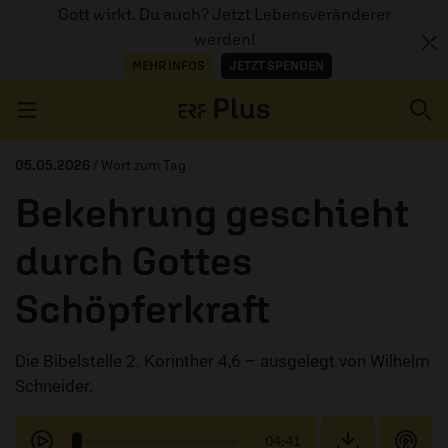
Gott wirkt. Du auch? Jetzt Lebensveränderer
werden!
MEHR INFOS
JETZT SPENDEN
Navigation überspringen
05.05.2026
/ Wort zum Tag
Bekehrung geschieht
ERZÄHL MAL
durch Gottes
AUDIOTHEK
Schöpferkraft
PROGRAMM
MITMACHEN
Die Bibelstelle 2. Korinther 4,6 – ausgelegt von Wilhelm
Schneider.
PODCASTS
ÜBER
04:41