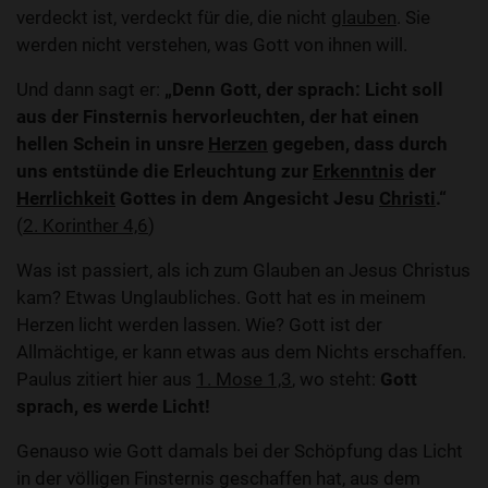
verdeckt ist, verdeckt für die, die nicht
glauben
. Sie
werden nicht verstehen, was Gott von ihnen will.
Und dann sagt er:
„Denn Gott, der sprach: Licht soll
aus der Finsternis hervorleuchten, der hat einen
hellen Schein in unsre
Herzen
gegeben, dass durch
uns entstünde die Erleuchtung zur
Erkenntnis
der
Herrlichkeit
Gottes in dem Angesicht Jesu
Christi
.“
(
2. Korinther 4,6
)
Was ist passiert, als ich zum Glauben an Jesus Christus
kam? Etwas Unglaubliches. Gott hat es in meinem
Herzen licht werden lassen. Wie? Gott ist der
Allmächtige, er kann etwas aus dem Nichts erschaffen.
Paulus zitiert hier aus
1. Mose 1,3
, wo steht:
Gott
sprach, es werde Licht!
Genauso wie Gott damals bei der Schöpfung das Licht
in der völligen Finsternis geschaffen hat, aus dem