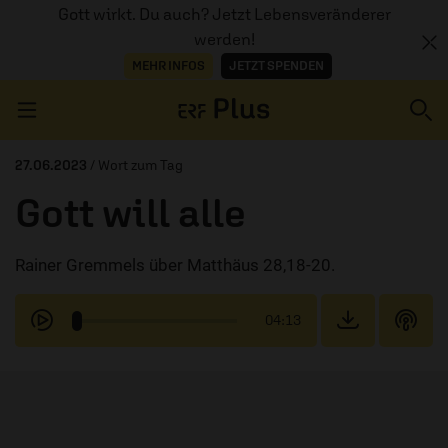
Gott wirkt. Du auch? Jetzt Lebensveränderer
werden!
MEHR INFOS
JETZT SPENDEN
Navigation überspringen
27.06.2023
/ Wort zum Tag
Gott will alle
ERZÄHL MAL
Rainer Gremmels über Matthäus 28,18-20.
AUDIOTHEK
PROGRAMM
04:13
MITMACHEN
PODCASTS
ÜBER