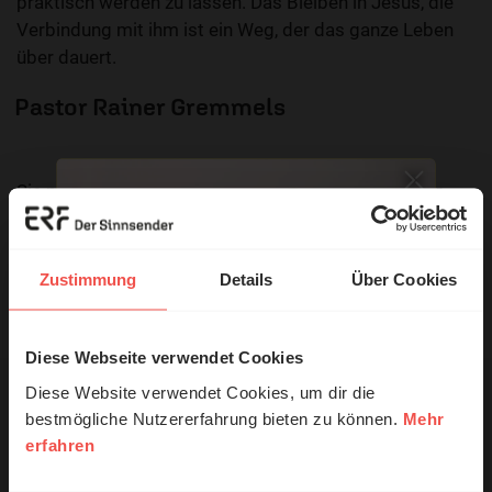
praktisch werden zu lassen. Das Bleiben in Jesus, die
Verbindung mit ihm ist ein Weg, der das ganze Leben
über dauert.
Pastor Rainer Gremmels
Sie möchten noch tiefer in die Bibel eintauchen? Wir
empfehlen unsere Sendereihe:
Anstoß
Zustimmung
Details
Über Cookies
Nutzungsrechte
Diese Webseite verwendet Cookies
© Ruth Schneider / ERF
Diese Website verwendet Cookies, um dir die
bestmögliche Nutzererfahrung bieten zu können.
Mehr
erfahren
Erzähl mal!
Ihr Kommentar