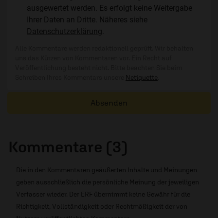
ausgewertet werden. Es erfolgt keine Weitergabe
Ihrer Daten an Dritte. Näheres siehe
Datenschutzerklärung
.
Alle Kommentare werden redaktionell geprüft. Wir behalten
uns das Kürzen von Kommentaren vor. Ein Recht auf
Veröffentlichung besteht nicht. Bitte beachten Sie beim
Schreiben Ihres Kommentars unsere
Netiquette
.
Absenden
Kommentare (3)
Die in den Kommentaren geäußerten Inhalte und Meinungen
geben ausschließlich die persönliche Meinung der jeweiligen
Verfasser wieder. Der ERF übernimmt keine Gewähr für die
Richtigkeit, Vollständigkeit oder Rechtmäßigkeit der von