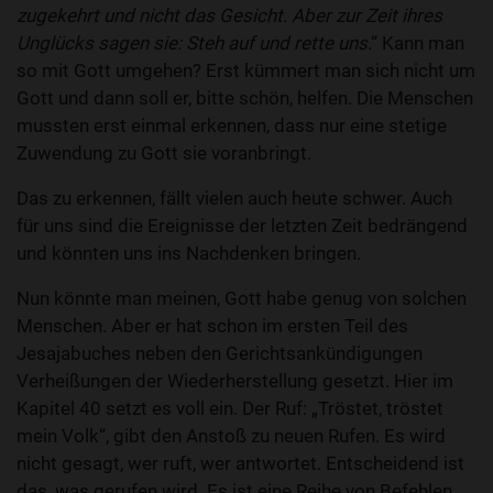
zugekehrt und nicht das Gesicht. Aber zur Zeit ihres
Unglücks sagen sie: Steh auf und rette uns
.“ Kann man
so mit Gott umgehen? Erst kümmert man sich nicht um
Gott und dann soll er, bitte schön, helfen. Die Menschen
mussten erst einmal erkennen, dass nur eine stetige
Zuwendung zu Gott sie voranbringt.
Das zu erkennen, fällt vielen auch heute schwer. Auch
für uns sind die Ereignisse der letzten Zeit bedrängend
und könnten uns ins Nachdenken bringen.
Nun könnte man meinen, Gott habe genug von solchen
Menschen. Aber er hat schon im ersten Teil des
Jesajabuches neben den Gerichtsankündigungen
Verheißungen der Wiederherstellung gesetzt. Hier im
Kapitel 40 setzt es voll ein. Der Ruf: „Tröstet, tröstet
mein Volk“, gibt den Anstoß zu neuen Rufen. Es wird
nicht gesagt, wer ruft, wer antwortet. Entscheidend ist
das, was gerufen wird. Es ist eine Reihe von Befehlen.