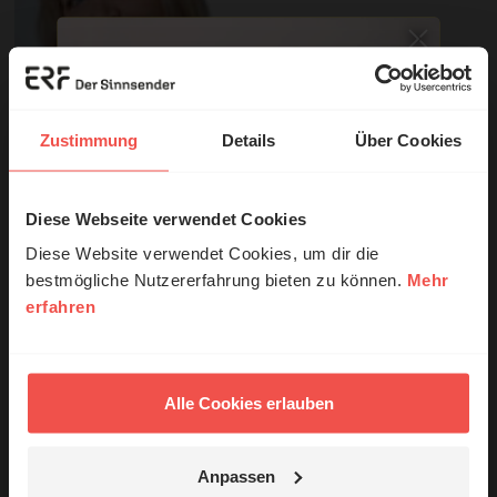
Zustimmung
Details
Über Cookies
© privat
Diese Webseite verwendet Cookies
© Ruth Schneider / ERF
Sie möchten noch tiefer in die Bibel eintauchen? Wir
Diese Website verwendet Cookies, um dir die
empfehlen unsere Sendereihe:
bestmögliche Nutzererfahrung bieten zu können.
Mehr
erfahren
Erzähl mal!
Anstoß
Das erleben unsere Hörerinnen und
Nutzungsrechte
Hörer mit Gott ...
Alle Cookies erlauben
Anpassen