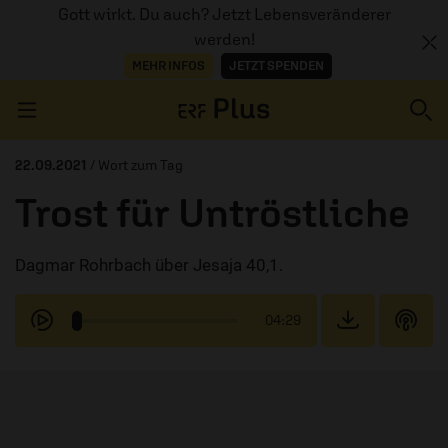
Gott wirkt. Du auch? Jetzt Lebensveränderer
werden!
MEHR INFOS
JETZT SPENDEN
Navigation überspringen
22.09.2021
/ Wort zum Tag
Trost für Untröstliche
ERZÄHL MAL
Dagmar Rohrbach über Jesaja 40,1.
AUDIOTHEK
PROGRAMM
04:29
MITMACHEN
PODCASTS
ÜBER