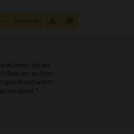
00:00
/ 04:19
e Wunder, die du
 fest vor, zu ihrer
vergabst und warst
t sie nicht.