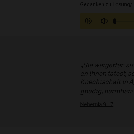
Gedanken zu Losung/L
Sie weigerten si
an ihnen tatest, s
Knechtschaft in Ä
gnädig, barmherzi
Nehemia 9,17