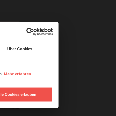
Über Cookies
en.
Mehr erfahren
lle Cookies erlauben