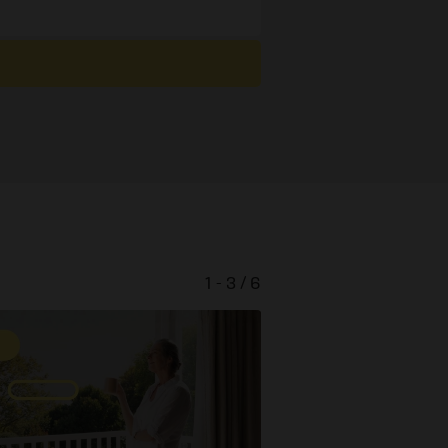
1 - 3 / 6
Gut anko