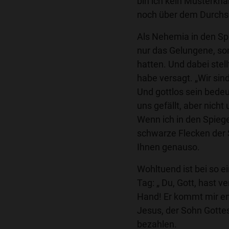
bin ich kein Musterkna
noch über dem Durchs
Als Nehemia in den Spi
nur das Gelungene, son
hatten. Und dabei stell
habe versagt. „Wir sin
Und gottlos sein bedeu
uns gefällt, aber nich
Wenn ich in den Spiege
schwarze Flecken der
Ihnen genauso.
Wohltuend ist bei so 
Tag: „ Du, Gott, hast v
Hand! Er kommt mir en
Jesus, der Sohn Gotte
bezahlen.