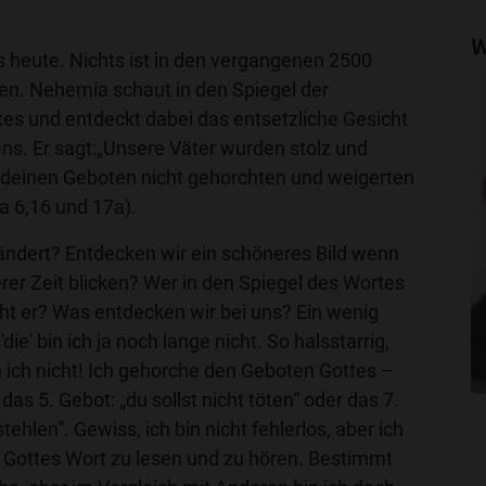
W
is heute. Nichts ist in den vergangenen 2500
n. Nehemia schaut in den Spiegel der
kes und entdeckt dabei das entsetzliche Gesicht
ns. Er sagt:„Unsere Väter wurden stolz und
e deinen Geboten nicht gehorchten und weigerten
a 6,16 und 17a).
ändert? Entdecken wir ein schöneres Bild wenn
erer Zeit blicken? Wer in den Spiegel des Wortes
ht er? Was entdecken wir bei uns? Ein wenig
die' bin ich ja noch lange nicht. So halsstarrig,
in ich nicht! Ich gehorche den Geboten Gottes –
das 5. Gebot: „du sollst nicht töten“ oder das 7.
stehlen“. Gewiss, ich bin nicht fehlerlos, aber ich
, Gottes Wort zu lesen und zu hören. Bestimmt