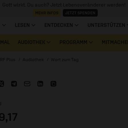
Gott wirkt. Du auch? Jetzt Lebensveränderer werden!
MEHR INFOS
JETZT SPENDEN
N
LESEN
ENTDECKEN
UNTERSTÜTZEN
 MAL
AUDIOTHEK
PROGRAMM
MITMACHE
RF Plus
Audiothek
Wort zum Tag
g
9,17