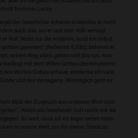
be, aber im Vergleich mit Anderen bin ich doch
chnitt frommer Leute.
egel der Geschichte schaute entdeckte er nicht
dern auch das, wo er und sein Volk versagt
t er fest: Nicht nur die Anderen, auch ich selbst
d gottlos gewesen“ (Nehemia 9,33b), bekennt er.
tet: seinen Weg allein gehen und das tun, was
t unbedingt mit dem Willen Gottes übereinstimmt.
l des Wortes Gottes schaue, entdecke ich viele
 Sünde und des Versagens. Womöglich geht es
einem Blick der Zuspruch aus unserem Wort zum
ergeben“. Welch ein Geschenk! Gott reicht mir die
tgegen. So weit, dass ich es sogar sehen kann.
s kam in unsere Welt, um für meine Sünde zu