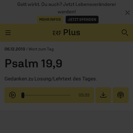
Gott wirkt. Du auch? Jetzt Lebensveränderer
werden!
MEHR INFOS
JETZT SPENDEN
Navigation überspringen
06.12.2010
/ Wort zum Tag
Psalm 19,9
ERZÄHL MAL
Gedanken zu Losung/Lehrtext des Tages.
AUDIOTHEK
PROGRAMM
03:33
MITMACHEN
PODCASTS
ÜBER