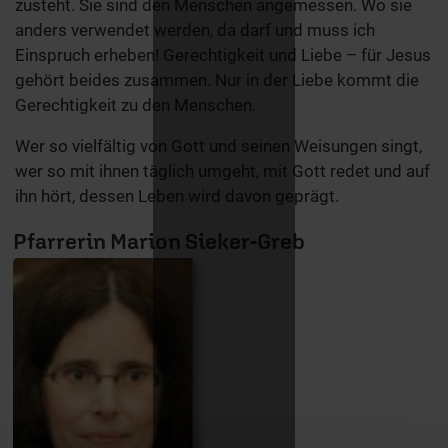
zusteht. Sie sind den Menschen angemessen. Wo sie
anders verwendet werden, da darf und muss ich
Einspruch erheben! Gerechtigkeit und Liebe – für Jesus
gehört beides zusammen. Nur in der Liebe kommt die
Gerechtigkeit zu den Menschen.
Wer so vielfältig von Gott und seinen Weisungen singt,
wer so mit ihnen täglich umgeht, mit Gott redet und auf
ihn hört, dessen Leben wird davon geprägt.
Pfarrerin Marion Sieker-Greb