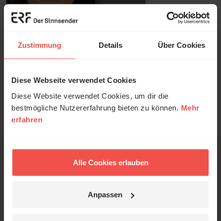
Zustimmung
Details
Über Cookies
Sie möchten noch tiefer in die Bibel eintauchen? Wir
empfehlen unsere Sendereihe:
Diese Webseite verwendet Cookies
© Ruth Schneider / ERF
Anstoß
Diese Website verwendet Cookies, um dir die
bestmögliche Nutzererfahrung bieten zu können.
Mehr
erfahren
Erzähl mal!
Nutzungsrechte
Das erleben unsere Hörerinnen und
Hörer mit Gott ...
Alle Cookies erlauben
Ihr Kommentar
Anpassen
Jetzt Geschichten