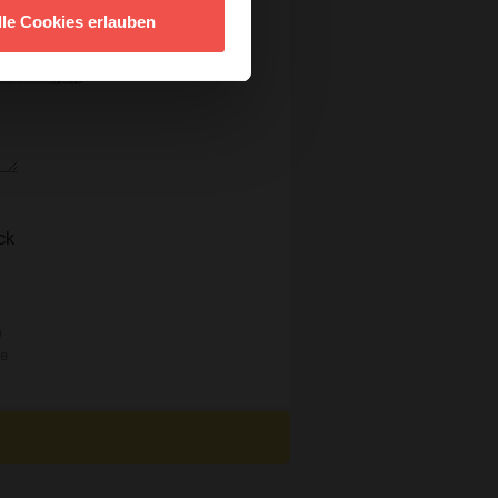
lle Cookies erlauben
ck
n
re