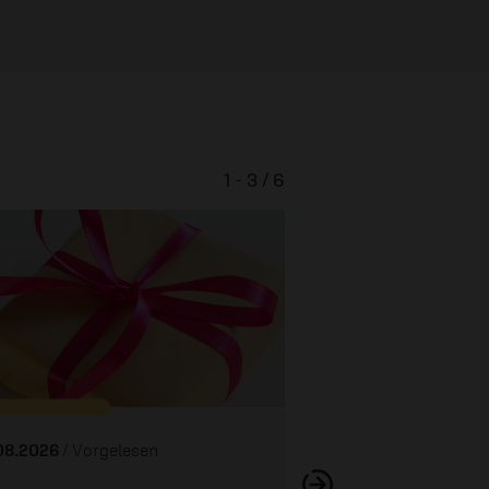
1 - 3 / 6
Das verpasst
08.2026
/ Vorgelesen