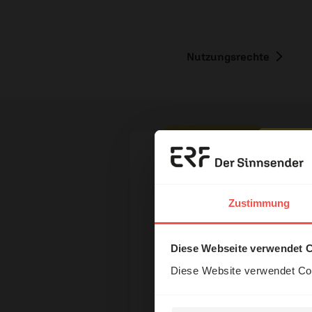
Nutzungsrechte
Erzä
Ihr Kommen
Das 
Zustimmung
und H
Name:
Diese Webseite verwendet 
Diese Website verwendet Coo
E-Mail: