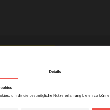
hl mal!
tar
erleben unsere Hörerinnen
Details
örer mit Gott ...
Cookies
kies, um dir die bestmögliche Nutzererfahrung bieten zu könn
Jetzt Geschichten
entdecken