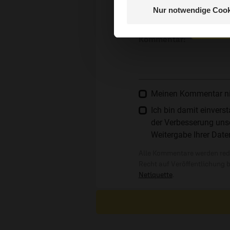
Nur notwendige Cook
Nein, 
Die E-Mail-Adresse wird nicht
Kommentar:
Meinen Kommentar nich
Ich bin damit einver
der Verbesserung unse
Weitergabe Ihrer Date
Alle Kommentare werden reda
Recht auf Veröffentlichung 
Netiquette
.