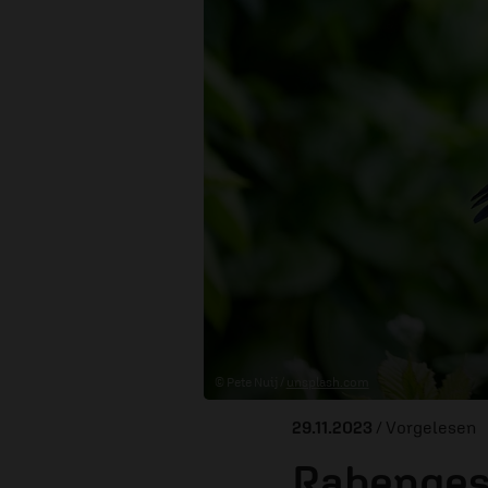
© Pete Nuij /
unsplash.com
29.11.2023
/ Vorgelesen
Rabenges