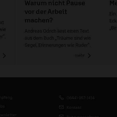
Warum nicht Pause
Me
vor der Arbeit
Ein
machen?
Eck
xt
„Be
wie
Andreas Odrich liest einen Text
r“.
aus dem Buch „Träume sind wie
Segel, Erinnerungen wie Ruder“.
mehr
mpfang
06441 957-1414
bs
Kontakt
wsletter
Nutzungsanfrage