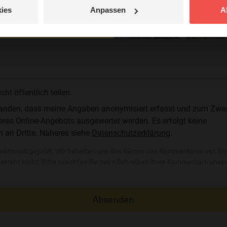
ies
Anpassen
A
jetzt nicht.
 veröffentlicht.
© Ruth Schneider / ERF
t öffentlich teilen.
standen, dass meine Angaben anonymisiert erfasst und zum Zwe
res Online-Angebots ausgewertet werden. Es erfolgt keine
n an Dritte. Näheres siehe
Datenschutzerklärung
.
ktionell geprüft. Wir behalten uns das Kürzen von Kommentaren vor. Ei
besteht nicht. Bitte beachten Sie beim Schreiben Ihres Kommentars unse
Absenden