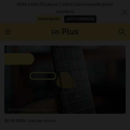
Gott wirkt. Du auch? Jetzt Lebensveränderer
werden!
MEHR INFOS
JETZT SPENDEN
Navigation überspringen
ERZÄHL MAL
AUDIOTHEK
PROGRAMM
MITMACHEN
© wachiwit /
stock.adobe.com
PODCASTS
02.01.2019
/ Lied der Woche
ÜBER