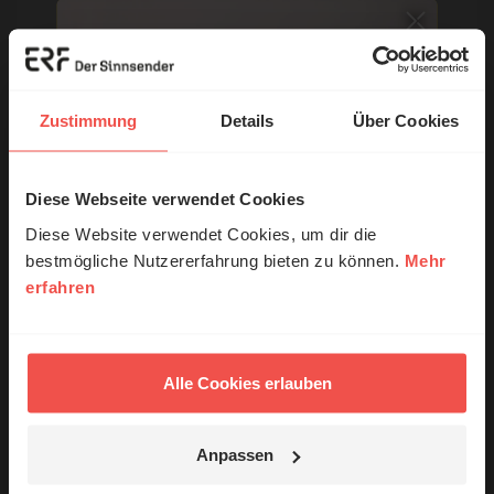
E-Mail:
Zustimmung
Details
Über Cookies
Die E-Mail-Adresse wird nicht veröffentlicht.
Kommentar:
Diese Webseite verwendet Cookies
© Ruth Schneider / ERF
Diese Website verwendet Cookies, um dir die
bestmögliche Nutzererfahrung bieten zu können.
Mehr
erfahren
Erzähl mal!
Meinen Kommentar nicht öffentlich teilen.
Ich bin damit einverstanden, dass meine Angaben
Das erleben unsere Hörerinnen und
anonymisiert erfasst und zum Zweck der
Hörer mit Gott ...
Alle Cookies erlauben
Verbesserung unseres Online-Angebots
ausgewertet werden. Es erfolgt keine Weitergabe
Ihrer Daten an Dritte. Näheres siehe
Anpassen
Datenschutzerklärung
.
Jetzt Geschichten