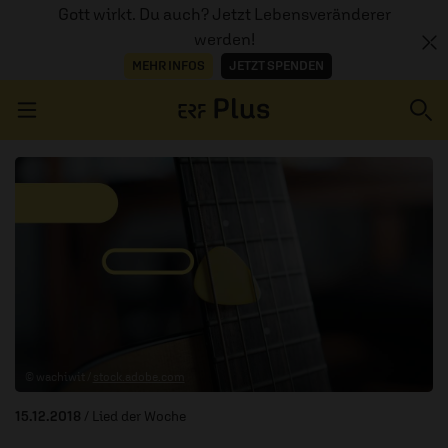
Gott wirkt. Du auch? Jetzt Lebensveränderer
werden!
MEHR INFOS
JETZT SPENDEN
Navigation überspringen
ERZÄHL MAL
AUDIOTHEK
PROGRAMM
MITMACHEN
© wachiwit /
stock.adobe.com
PODCASTS
15.12.2018
/ Lied der Woche
ÜBER