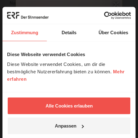
Name:
E-Mail:
Zustimmung
Details
Über Cookies
Die E-Mail-Adresse wird nicht veröffentlicht.
Diese Webseite verwendet Cookies
© Ruth Schneider / ERF
Kommentar:
Diese Website verwendet Cookies, um dir die
bestmögliche Nutzererfahrung bieten zu können.
Mehr
erfahren
Erzähl mal!
Meinen Kommentar nicht öffentlich teilen.
Das erleben unsere Hörerinnen und
Ich bin damit einverstanden, dass meine Angaben
Hörer mit Gott ...
Alle Cookies erlauben
anonymisiert erfasst und zum Zweck der
Verbesserung unseres Online-Angebots
ausgewertet werden. Es erfolgt keine Weitergabe
Anpassen
Ihrer Daten an Dritte. Näheres siehe
Jetzt Geschichten