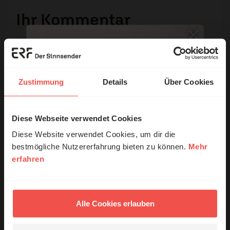
Ihr Kommentar
Name:
Zustimmung
Details
Über Cookies
E-Mail:
Diese Webseite verwendet Cookies
© Ruth Schneider / ERF
Die E-Mail-Adresse wird nicht veröffentlicht.
Diese Website verwendet Cookies, um dir die
bestmögliche Nutzererfahrung bieten zu können.
Mehr
Kommentar:
erfahren
Erzähl mal!
Das erleben unsere Hörerinnen und
Hörer mit Gott ...
Alle Cookies erlauben
Meinen Kommentar nicht öffentlich teilen.
Ich bin damit einverstanden, dass meine Angaben