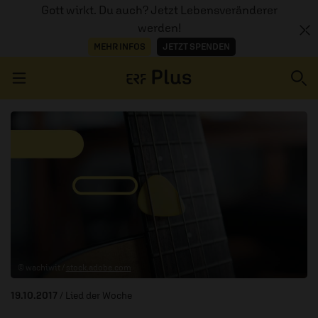
Gott wirkt. Du auch? Jetzt Lebensveränderer
werden!
MEHR INFOS
JETZT SPENDEN
Navigation überspringen
ERZÄHL MAL
AUDIOTHEK
PROGRAMM
MITMACHEN
© wachiwit /
stock.adobe.com
PODCASTS
19.10.2017
/ Lied der Woche
ÜBER