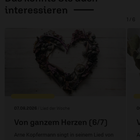
interessieren
1 / 6
07.08.2026
/ Lied der Woche
0
Von ganzem Herzen (6/7)
Arne Kopfermann singt in seinem Lied von
A