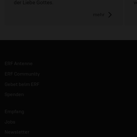
der Liebe Gottes.
v
mehr
ERF Antenne
ERF Community
Gebet beim ERF
Spenden
Empfang
Jobs
Newsletter