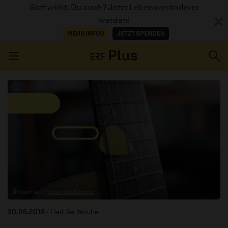
Gott wirkt. Du auch? Jetzt Lebensveränderer
werden!
MEHR INFOS
JETZT SPENDEN
Navigation überspringen
ERZÄHL MAL
AUDIOTHEK
PROGRAMM
MITMACHEN
© wachiwit /
stock.adobe.com
PODCASTS
30.09.2018
/ Lied der Woche
ÜBER