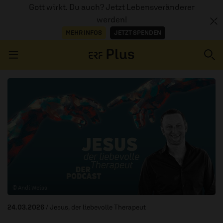
Gott wirkt. Du auch? Jetzt Lebensveränderer
werden!
MEHR INFOS
JETZT SPENDEN
Navigation überspringen
ERZÄHL MAL
AUDIOTHEK
PROGRAMM
MITMACHEN
© Andi Weiss
PODCASTS
24.03.2026
/ Jesus, der liebevolle Therapeut
ÜBER