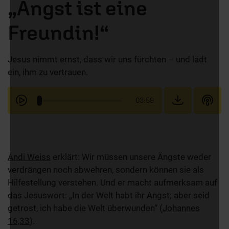
„Angst ist eine
Freundin!“
Jesus nimmt ernst, dass wir uns fürchten – und lädt
ein, ihm zu vertrauen.
03:59
Andi Weiss
erklärt: Wir müssen unsere Ängste weder
verdrängen noch abwehren, sondern können sie als
Hilfestellung verstehen. Und er macht aufmerksam auf
das Jesuswort: „In der Welt habt ihr Angst; aber seid
getrost, ich habe die Welt überwunden“ (
Johannes
16,33
).