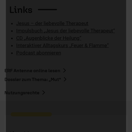
Links
Jesus – der liebevolle Therapeut
Impulsbuch „Jesus der liebevolle Therapeut“
CD „Augenblicke der Heilung“
Interaktiver Alltagskurs „Feuer & Flamme“
Podcast abonnieren
ERF Antenne online lesen
Dossier zum Thema: „Mut“
Nutzungsrechte