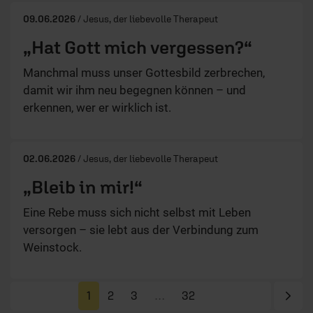
09.06.2026
/ Jesus, der liebevolle Therapeut
„Hat Gott mich vergessen?“
Manchmal muss unser Gottesbild zerbrechen,
damit wir ihm neu begegnen können – und
erkennen, wer er wirklich ist.
02.06.2026
/ Jesus, der liebevolle Therapeut
„Bleib in mir!“
Eine Rebe muss sich nicht selbst mit Leben
versorgen – sie lebt aus der Verbindung zum
Weinstock.
Näc
1
2
3
…
32