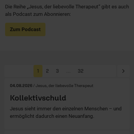
Die Reihe „Jesus, der liebevolle Therapeut“ gibt es auch
als Podcast zum Abonnieren:
Zum Podcast
Näc
1
2
3
…
32
04.08.2026
/ Jesus, der liebevolle Therapeut
Kollektivschuld
Jesus sieht immer den einzelnen Menschen – und
ermöglicht dadurch einen Neuanfang.