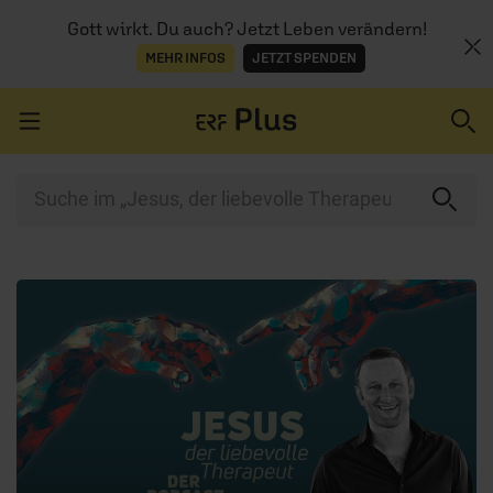
Gott wirkt. Du auch? Jetzt Leben verändern!
MEHR INFOS
JETZT SPENDEN
Navigation überspringen
ERZÄHL MAL
AUDIOTHEK
PROGRAMM
MITMACHEN
PODCASTS
ÜBER