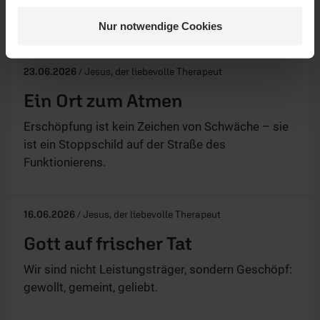
Jesus hilft uns dabei, das Wesentliche im Leben
wiederzufinden.
Nur notwendige Cookies
23.06.2026
/ Jesus, der liebevolle Therapeut
Ein Ort zum Atmen
Erschöpfung ist kein Zeichen von Schwäche – sie
ist ein Stoppschild auf der Straße des
Funktionierens.
16.06.2026
/ Jesus, der liebevolle Therapeut
Gott auf frischer Tat
Wir sind nicht Leistungsträger, sondern Geschöpf:
gewollt, gemeint, geliebt.