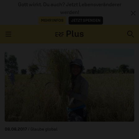
Gott wirkt. Du auch? Jetzt Lebensveränderer
werden!
MEHR INFOS
JETZT SPENDEN
Navigation überspringen
ERZÄHL MAL
AUDIOTHEK
PROGRAMM
MITMACHEN
© Privat
PODCASTS
08.08.2017
/ Glaube global
ÜBER