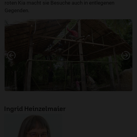
roten Kia macht sie Besuche auch in entlegenen
Gegenden.
Vorheriges
Nä
Privat
Bau der Kirche – April - Mai 2016
Ingrid Heinzelmaier