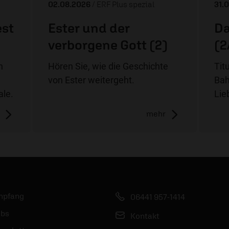
02.08.2026
/ ERF Plus spezial
31.
est
Ester und der
Da
verborgene Gott (2)
(2
n
Hören Sie, wie die Geschichte
Tit
von Ester weitergeht.
Bah
ale.
Lie
mehr
mpfang
06441 957-1414
bs
Kontakt