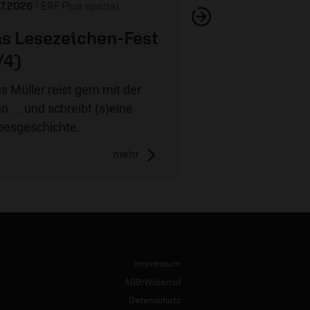
07.2026
/ ERF Plus spezial
s Lesezeichen-Fest
/4)
us Müller reist gern mit der
n ... und schreibt (s)eine
besgeschichte.
mehr
Impressum
AGB/Widerruf
Datenschutz