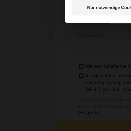
E-Mail:
Nur notwendige Cook
Nein, 
Die E-Mail-Adresse wird nicht
Kommentar:
Meinen Kommentar nich
Ich bin damit einver
der Verbesserung unse
Weitergabe Ihrer Date
Alle Kommentare werden reda
Recht auf Veröffentlichung 
Netiquette
.