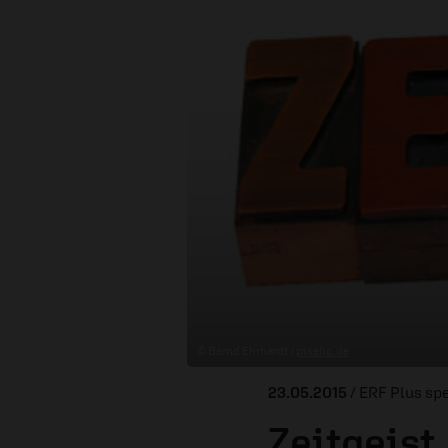
© Bernd Ehrhardt /
pixelio.de
23.05.2015
/ ERF Plus sp
Zeitgeist