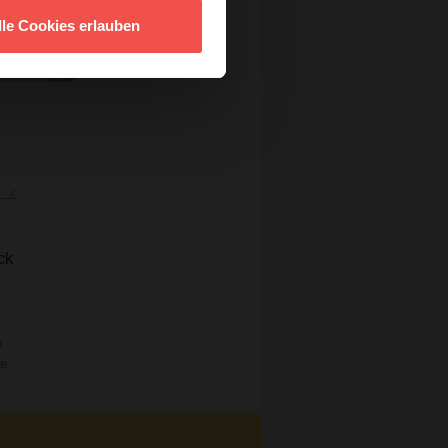
lle Cookies erlauben
ck
n
re