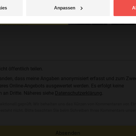
ies
Anpassen
A
jetzt nicht.
© Ruth Schneider / ERF
 veröffentlicht.
t öffentlich teilen.
standen, dass meine Angaben anonymisiert erfasst und zum Zwe
res Online-Angebots ausgewertet werden. Es erfolgt keine
n an Dritte. Näheres siehe
Datenschutzerklärung
.
ktionell geprüft. Wir behalten uns das Kürzen von Kommentaren vor. Ei
besteht nicht. Bitte beachten Sie beim Schreiben Ihres Kommentars unse
Absenden