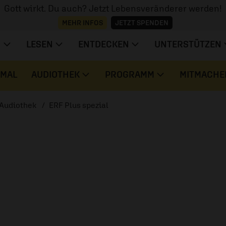
Gott wirkt. Du auch? Jetzt Lebensveränderer werden!
MEHR INFOS
JETZT SPENDEN
N
LESEN
ENTDECKEN
UNTERSTÜTZEN
 MAL
AUDIOTHEK
PROGRAMM
MITMACHE
Audiothek
ERF Plus spezial