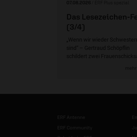
07.08.2026
/ ERF Plus spezial
Das Lesezeichen-F
(3/4)
„Wenn wir wieder Schwester
sind“ – Gertraud Schöpflin
schildert zwei Frauenschicks
mehr
ERF Antenne
E
ERF Community
Jo