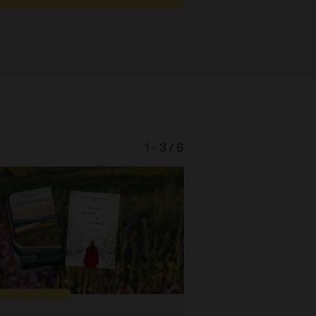
1 - 3 / 6
Ester und der verbo