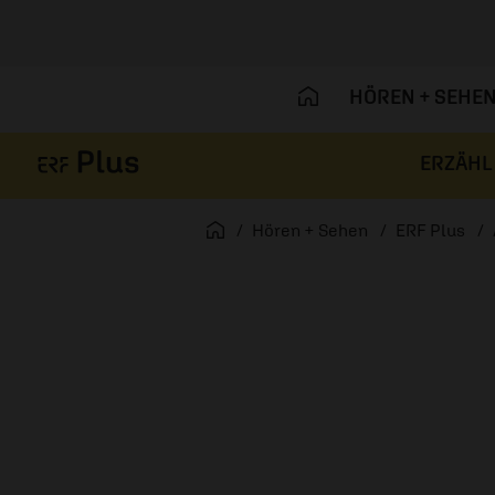
HÖREN + SEHE
ERZÄHL
Navigation überspringen
Startseite
Hören + Sehen
ERF Plus