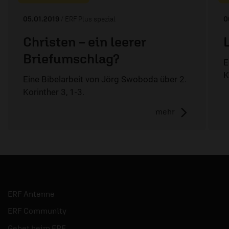
05.01.2019
/ ERF Plus spezial
0
Christen – ein leerer
Briefumschlag?
E
K
Eine Bibelarbeit von Jörg Swoboda über 2.
Korinther 3, 1-3.
mehr
ERF Antenne
ERF Community
Gebet beim ERF