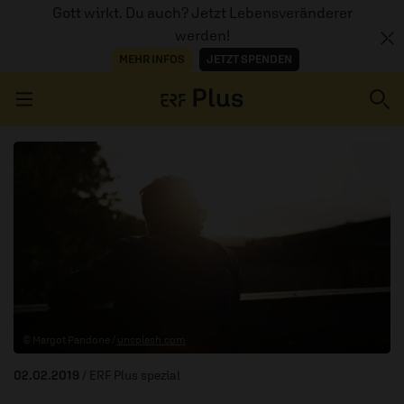
Gott wirkt. Du auch? Jetzt Lebensveränderer
werden!
MEHR INFOS
JETZT SPENDEN
Navigation überspringen
ERZÄHL MAL
AUDIOTHEK
PROGRAMM
MITMACHEN
© Margot Pandone /
unsplash.com
PODCASTS
02.02.2019
/ ERF Plus spezial
ÜBER