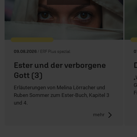
09.08.2026
/ ERF Plus spezial
0
Ester und der verborgene
Gott (3)
„
G
Erläuterungen von Melina Lörracher und
F
Ruben Sommer zum Ester-Buch, Kapitel 3
und 4.
mehr