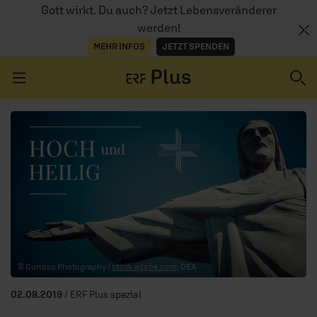
Gott wirkt. Du auch? Jetzt Lebensveränderer
werden!
MEHR INFOS
JETZT SPENDEN
Navigation überspringen
ERZÄHL MAL
AUDIOTHEK
PROGRAMM
MITMACHEN
© Curioso Photography /
stock.adobe.com
; DEA
PODCASTS
02.08.2019
/ ERF Plus spezial
ÜBER