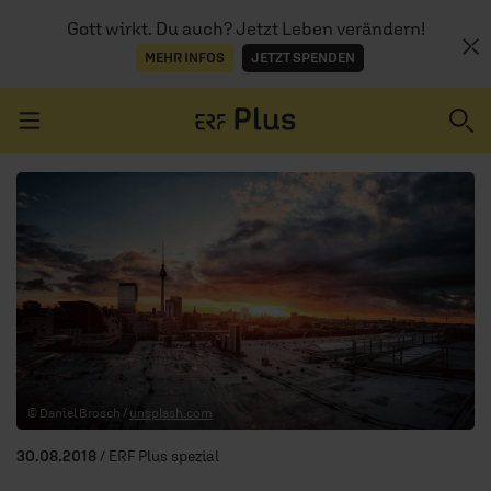
Gott wirkt. Du auch? Jetzt Leben verändern!
MEHR INFOS
JETZT SPENDEN
Navigation überspringen
ERZÄHL MAL
AUDIOTHEK
PROGRAMM
MITMACHEN
© Daniel Brosch /
unsplash.com
PODCASTS
30.08.2018
/ ERF Plus spezial
ÜBER