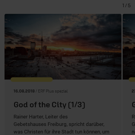
1 / 5
16.08.2018
/ ERF Plus spezial
2
God of the City (1/3)
Rainer Harter, Leiter des
R
Gebetshauses Freiburg, spricht darüber,
G
was Christen für ihre Stadt tun können, um
n