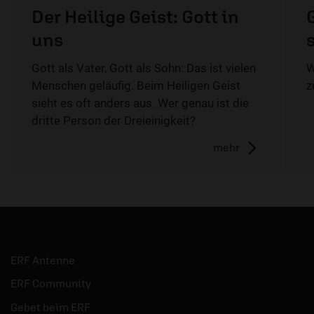
Der Heilige Geist: Gott in
uns
Gott als Vater, Gott als Sohn: Das ist vielen
W
Menschen geläufig. Beim Heiligen Geist
z
sieht es oft anders aus. Wer genau ist die
dritte Person der Dreieinigkeit?
mehr
ERF Antenne
ERF Community
Gebet beim ERF