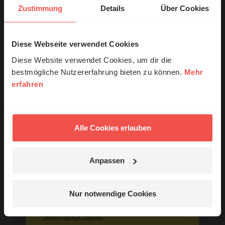
Zustimmung
Details
Über Cookies
Diese Webseite verwendet Cookies
© Ruth Schneider / ERF
Ihr Kommentar
Diese Website verwendet Cookies, um dir die
bestmögliche Nutzererfahrung bieten zu können.
Mehr
erfahren
Erzähl mal!
Name:
Das erleben unsere Hörerinnen und
Hörer mit Gott ...
Alle Cookies erlauben
E-Mail:
Anpassen
Die E-Mail-Adresse wird nicht veröffentlicht.
Jetzt Geschichten
entdecken
Kommentar:
Nur notwendige Cookies
Nein, jetzt nicht.