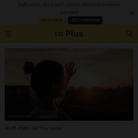
Gott wirkt. Du auch? Jetzt Lebensveränderer
werden!
MEHR INFOS
JETZT SPENDEN
Navigation überspringen
ERZÄHL MAL
AUDIOTHEK
PROGRAMM
MITMACHEN
© Michael Walk /
unsplash.com
PODCASTS
30.05.2020
/ ERF Plus spezial
ÜBER