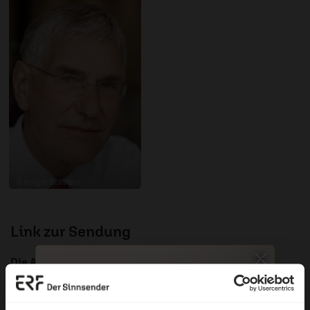
© Holger Eckstein
Link zur Sendung
Die Ansprache zum Nachhören
Nutzungsrechte