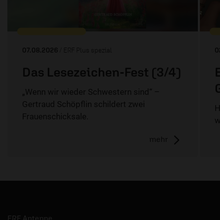
07.08.2026
/ ERF Plus spezial
0
Das Lesezeichen-Fest (3/4)
„Wenn wir wieder Schwestern sind“ –
Gertraud Schöpflin schildert zwei
H
Frauenschicksale.
w
mehr
ERF Antenne