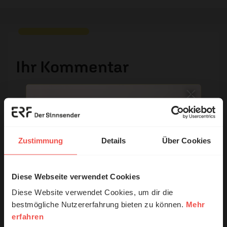
Ihr Kommentar
Name:
Zustimmung
Details
Über Cookies
E-Mail:
Diese Webseite verwendet Cookies
© Ruth Schneider / ERF
Die E-Mail-Adresse wird nicht veröffentlicht.
Diese Website verwendet Cookies, um dir die
Kommentar:
bestmögliche Nutzererfahrung bieten zu können.
Mehr
erfahren
Erzähl mal!