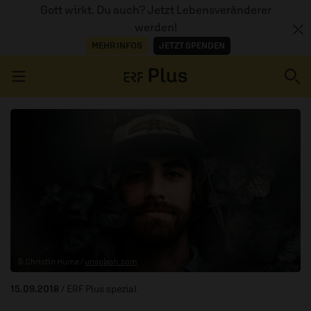
Gott wirkt. Du auch? Jetzt Lebensveränderer
werden!
MEHR INFOS
JETZT SPENDEN
Navigation überspringen
ERZÄHL MAL
AUDIOTHEK
PROGRAMM
MITMACHEN
© Christin Hume /
unsplash.com
PODCASTS
15.09.2018
/ ERF Plus spezial
ÜBER